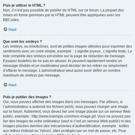
Puis-je utiliser le HTML ?
Non, il n’est pas possible de publier du HTML sur ce forum. La plupart des
mises en forme permises par le HTML peuvent être appliquées avec les
BBCodes.
Haut
Que sont les smileys ?
Les smileys, ou émoticônes, sont de petites images utilisées pour exprimer des
sentiments avec un code simple, exemple : :) signifie joyeux, :( signifie triste. La
liste complète des smileys est visible sur la page de rédaction de message.
Essayez toutefois de ne pas en abuser. Ils peuvent rapidement rendre un
message illisible et un modérateur peut décider de les retirer ou simplement
d’effacer le message. L’administrateur peut aussi avoir défini un nombre
maximum de smileys par message.
Haut
Puis-je publier des images ?
Oui, vous pouvez afficher des images dans vos messages. Par ailleurs, si
l’administrateur a autorisé les fichiers joints, vous pouvez charger une image
sur le forum. Autrement, vous devez lier une image placée sur un serveur Web
public, exemple : http://www.exemple.com/mon-image.gif. Vous ne pouvez pas
lier des images de votre ordinateur (sauf si c’est un serveur Web public) ni des
images placées derrière des mécanismes d’authentification, exemple : boîtes
aux lettres Hotmail ou Yahoo!, sites protégés par un mot de passe, etc. Pour