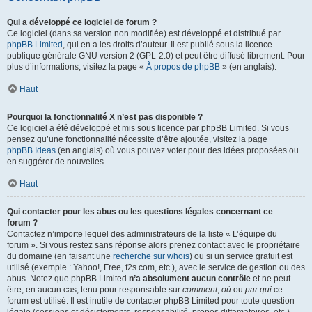
Qui a développé ce logiciel de forum ?
Ce logiciel (dans sa version non modifiée) est développé et distribué par
phpBB Limited
, qui en a les droits d’auteur. Il est publié sous la licence
publique générale GNU version 2 (GPL-2.0) et peut être diffusé librement. Pour
plus d’informations, visitez la page «
À propos de phpBB
» (en anglais).
Haut
Pourquoi la fonctionnalité X n’est pas disponible ?
Ce logiciel a été développé et mis sous licence par phpBB Limited. Si vous
pensez qu’une fonctionnalité nécessite d’être ajoutée, visitez la page
phpBB Ideas
(en anglais) où vous pouvez voter pour des idées proposées ou
en suggérer de nouvelles.
Haut
Qui contacter pour les abus ou les questions légales concernant ce
forum ?
Contactez n’importe lequel des administrateurs de la liste « L’équipe du
forum ». Si vous restez sans réponse alors prenez contact avec le propriétaire
du domaine (en faisant une
recherche sur whois
) ou si un service gratuit est
utilisé (exemple : Yahoo!, Free, f2s.com, etc.), avec le service de gestion ou des
abus. Notez que phpBB Limited
n’a absolument aucun contrôle
et ne peut
être, en aucun cas, tenu pour responsable sur
comment
,
où
ou
par qui
ce
forum est utilisé. Il est inutile de contacter phpBB Limited pour toute question