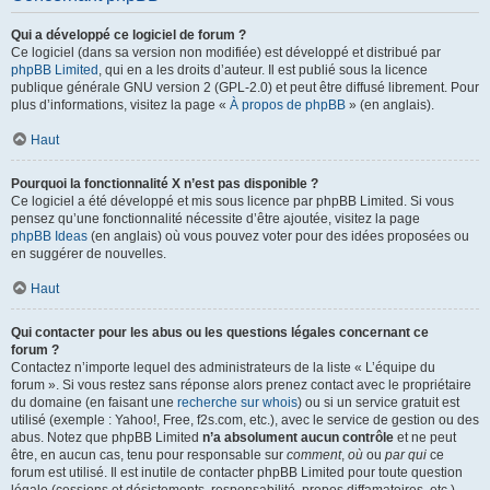
Qui a développé ce logiciel de forum ?
Ce logiciel (dans sa version non modifiée) est développé et distribué par
phpBB Limited
, qui en a les droits d’auteur. Il est publié sous la licence
publique générale GNU version 2 (GPL-2.0) et peut être diffusé librement. Pour
plus d’informations, visitez la page «
À propos de phpBB
» (en anglais).
Haut
Pourquoi la fonctionnalité X n’est pas disponible ?
Ce logiciel a été développé et mis sous licence par phpBB Limited. Si vous
pensez qu’une fonctionnalité nécessite d’être ajoutée, visitez la page
phpBB Ideas
(en anglais) où vous pouvez voter pour des idées proposées ou
en suggérer de nouvelles.
Haut
Qui contacter pour les abus ou les questions légales concernant ce
forum ?
Contactez n’importe lequel des administrateurs de la liste « L’équipe du
forum ». Si vous restez sans réponse alors prenez contact avec le propriétaire
du domaine (en faisant une
recherche sur whois
) ou si un service gratuit est
utilisé (exemple : Yahoo!, Free, f2s.com, etc.), avec le service de gestion ou des
abus. Notez que phpBB Limited
n’a absolument aucun contrôle
et ne peut
être, en aucun cas, tenu pour responsable sur
comment
,
où
ou
par qui
ce
forum est utilisé. Il est inutile de contacter phpBB Limited pour toute question