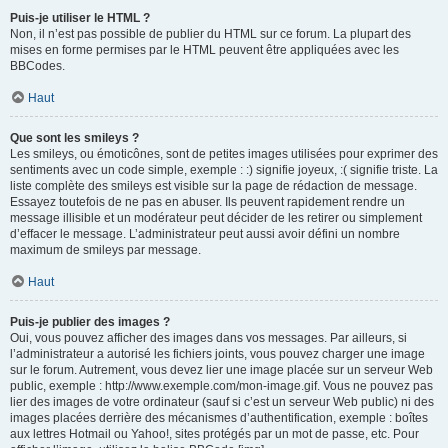
Puis-je utiliser le HTML ?
Non, il n’est pas possible de publier du HTML sur ce forum. La plupart des
mises en forme permises par le HTML peuvent être appliquées avec les
BBCodes.
Haut
Que sont les smileys ?
Les smileys, ou émoticônes, sont de petites images utilisées pour exprimer des
sentiments avec un code simple, exemple : :) signifie joyeux, :( signifie triste. La
liste complète des smileys est visible sur la page de rédaction de message.
Essayez toutefois de ne pas en abuser. Ils peuvent rapidement rendre un
message illisible et un modérateur peut décider de les retirer ou simplement
d’effacer le message. L’administrateur peut aussi avoir défini un nombre
maximum de smileys par message.
Haut
Puis-je publier des images ?
Oui, vous pouvez afficher des images dans vos messages. Par ailleurs, si
l’administrateur a autorisé les fichiers joints, vous pouvez charger une image
sur le forum. Autrement, vous devez lier une image placée sur un serveur Web
public, exemple : http://www.exemple.com/mon-image.gif. Vous ne pouvez pas
lier des images de votre ordinateur (sauf si c’est un serveur Web public) ni des
images placées derrière des mécanismes d’authentification, exemple : boîtes
aux lettres Hotmail ou Yahoo!, sites protégés par un mot de passe, etc. Pour