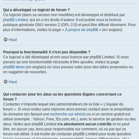
Qui a développé ce logiciel de forum ?
Ce logiciel (dans sa version non modifiée) est développé et distribué par
phpBB Limited
, qui en a les droits d’auteur. Il est publié sous la licence
publique générale GNU version 2 (GPL-2.0) et peut être diffusé librement. Pour
plus d’informations, visitez la page «
À propos de phpBB
» (en anglais).
Haut
Pourquoi la fonctionnalité X n’est pas disponible ?
Ce logiciel a été développé et mis sous licence par phpBB Limited. Si vous
pensez qu’une fonctionnalité nécessite d’être ajoutée, visitez la page
phpBB Ideas
(en anglais) où vous pouvez voter pour des idées proposées ou
en suggérer de nouvelles.
Haut
Qui contacter pour les abus ou les questions légales concernant ce
forum ?
Contactez n’importe lequel des administrateurs de la liste « L’équipe du
forum ». Si vous restez sans réponse alors prenez contact avec le propriétaire
du domaine (en faisant une
recherche sur whois
) ou si un service gratuit est
utilisé (exemple : Yahoo!, Free, f2s.com, etc.), avec le service de gestion ou des
abus. Notez que phpBB Limited
n’a absolument aucun contrôle
et ne peut
être, en aucun cas, tenu pour responsable sur
comment
,
où
ou
par qui
ce
forum est utilisé. Il est inutile de contacter phpBB Limited pour toute question