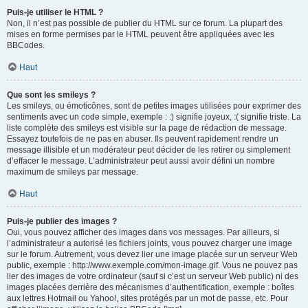
Puis-je utiliser le HTML ?
Non, il n’est pas possible de publier du HTML sur ce forum. La plupart des
mises en forme permises par le HTML peuvent être appliquées avec les
BBCodes.
Haut
Que sont les smileys ?
Les smileys, ou émoticônes, sont de petites images utilisées pour exprimer des
sentiments avec un code simple, exemple : :) signifie joyeux, :( signifie triste. La
liste complète des smileys est visible sur la page de rédaction de message.
Essayez toutefois de ne pas en abuser. Ils peuvent rapidement rendre un
message illisible et un modérateur peut décider de les retirer ou simplement
d’effacer le message. L’administrateur peut aussi avoir défini un nombre
maximum de smileys par message.
Haut
Puis-je publier des images ?
Oui, vous pouvez afficher des images dans vos messages. Par ailleurs, si
l’administrateur a autorisé les fichiers joints, vous pouvez charger une image
sur le forum. Autrement, vous devez lier une image placée sur un serveur Web
public, exemple : http://www.exemple.com/mon-image.gif. Vous ne pouvez pas
lier des images de votre ordinateur (sauf si c’est un serveur Web public) ni des
images placées derrière des mécanismes d’authentification, exemple : boîtes
aux lettres Hotmail ou Yahoo!, sites protégés par un mot de passe, etc. Pour