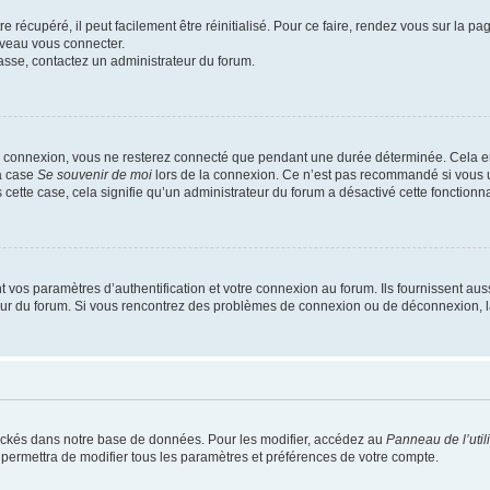
 récupéré, il peut facilement être réinitialisé. Pour ce faire, rendez vous sur la p
uveau vous connecter.
passe, contactez un administrateur du forum.
e connexion, vous ne resterez connecté que pendant une durée déterminée. Cela em
la case
Se souvenir de moi
lors de la connexion. Ce n’est pas recommandé si vous u
s cette case, cela signifie qu’un administrateur du forum a désactivé cette fonctionna
os paramètres d’authentification et votre connexion au forum. Ils fournissent aussi
teur du forum. Si vous rencontrez des problèmes de connexion ou de déconnexion, l
ockés dans notre base de données. Pour les modifier, accédez au
Panneau de l’util
 permettra de modifier tous les paramètres et préférences de votre compte.