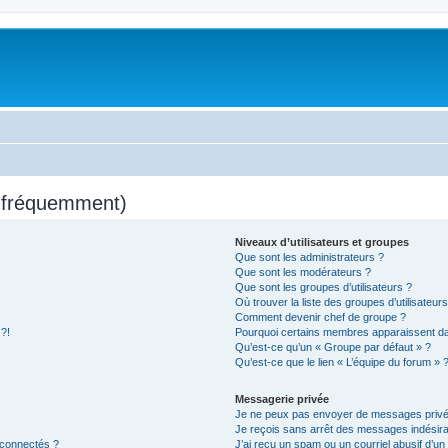
s fréquemment)
Niveaux d’utilisateurs et groupes
Que sont les administrateurs ?
Que sont les modérateurs ?
Que sont les groupes d’utilisateurs ?
Où trouver la liste des groupes d’utilisateur
Comment devenir chef de groupe ?
 ?!
Pourquoi certains membres apparaissent dan
Qu’est-ce qu’un « Groupe par défaut » ?
Qu’est-ce que le lien « L’équipe du forum » 
Messagerie privée
Je ne peux pas envoyer de messages privé
Je reçois sans arrêt des messages indésira
 connectés ?
J’ai reçu un spam ou un courriel abusif d’u