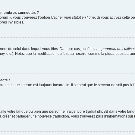
s membres connectés ?
forum », vous trouverez l’option
Cacher mon statut en ligne
. Si vous activez cette o
es invisibles.
ifférent de celui dans lequel vous êtes. Dans ce cas, accédez au
panneau de l’utilisa
ney, etc.). Notez que la modification du fuseau horaire, comme la plupart des para
ecte !
aire et que l’heure est toujours incorrecte, il se peut que le serveur ne soit pas à
installé votre langue ou bien que personne n’ait encore traduit phpBB dans votre l
s à créer et partager une nouvelle traduction. Vous trouverez plus d’informations sur l