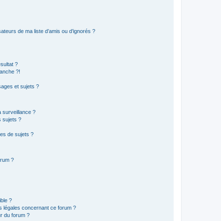
ateurs de ma liste d’amis ou d’ignorés ?
sultat ?
anche ?!
ages et sujets ?
a surveillance ?
 sujets ?
es de sujets ?
orum ?
ible ?
ns légales concernant ce forum ?
r du forum ?