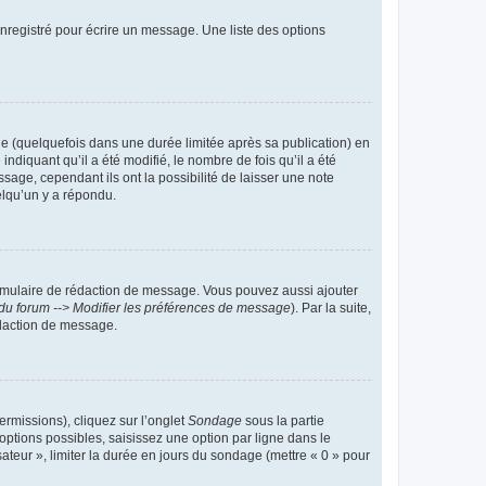
nregistré pour écrire un message. Une liste des options
 (quelquefois dans une durée limitée après sa publication) en
iquant qu’il a été modifié, le nombre de fois qu’il a été
sage, cependant ils ont la possibilité de laisser une note
elqu’un y a répondu.
rmulaire de rédaction de message. Vous pouvez aussi ajouter
du forum --> Modifier les préférences de message
). Par la suite,
daction de message.
ermissions), cliquez sur l’onglet
Sondage
sous la partie
ptions possibles, saisissez une option par ligne dans le
ateur », limiter la durée en jours du sondage (mettre « 0 » pour