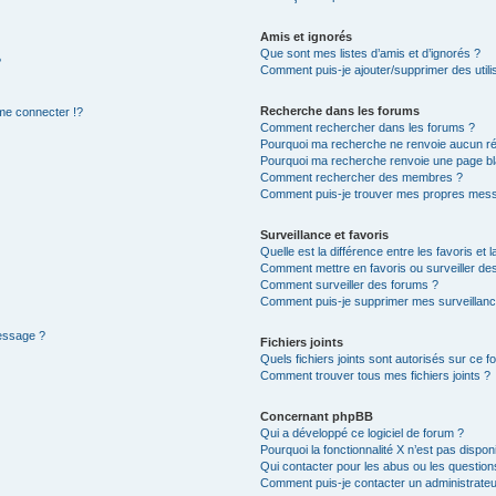
Amis et ignorés
Que sont mes listes d’amis et d’ignorés ?
?
Comment puis-je ajouter/supprimer des utilis
Recherche dans les forums
e connecter !?
Comment rechercher dans les forums ?
Pourquoi ma recherche ne renvoie aucun ré
Pourquoi ma recherche renvoie une page bl
Comment rechercher des membres ?
Comment puis-je trouver mes propres mess
Surveillance et favoris
Quelle est la différence entre les favoris et l
Comment mettre en favoris ou surveiller des
Comment surveiller des forums ?
Comment puis-je supprimer mes surveillanc
message ?
Fichiers joints
Quels fichiers joints sont autorisés sur ce f
Comment trouver tous mes fichiers joints ?
Concernant phpBB
Qui a développé ce logiciel de forum ?
Pourquoi la fonctionnalité X n’est pas dispon
Qui contacter pour les abus ou les questio
Comment puis-je contacter un administrateu