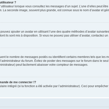
tilisateur ?
utilisateur lorsque vous consultez les messages d’un sujet. L’une d’elles peut êtr
rum. La seconde image, souvent plus grande, est connue sous le nom d’avatar et 
s pouvez ajouter un avatar en utilisant l’une des quatre méthodes d’avatar suivantes 
ont ils sont mis à disposition. Si vous ne pouvez pas utiliser d’avatar, contactez un
iquent le nombre de messages postés ou identifient certains membres tels que les 
ar l’administrateur du forum. Évitez de poster des messages sur le forum dans le seu
ministrateur) peut facilement abaisser votre compteur de messages.
mande de me connecter !?
re intégré (si la fonction a été activée par l’administrateur). Ceci pour empêcher l’u