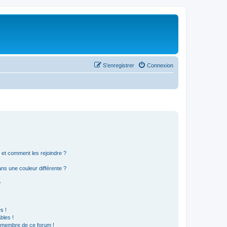
S’enregistrer
Connexion
s et comment les rejoindre ?
s une couleur différente ?
?
s !
bles !
n membre de ce forum !