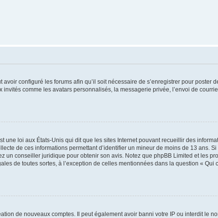
t avoir configuré les forums afin qu’il soit nécessaire de s’enregistrer pour poster
x invités comme les avatars personnalisés, la messagerie privée, l’envoi de courri
t une loi aux États-Unis qui dit que les sites Internet pouvant recueillir des infor
ollecte de ces informations permettant d’identifier un mineur de moins de 13 ans. S
tez un conseiller juridique pour obtenir son avis. Notez que phpBB Limited et les pr
gales de toutes sortes, à l’exception de celles mentionnées dans la question « Qui
réation de nouveaux comptes. Il peut également avoir banni votre IP ou interdit le no