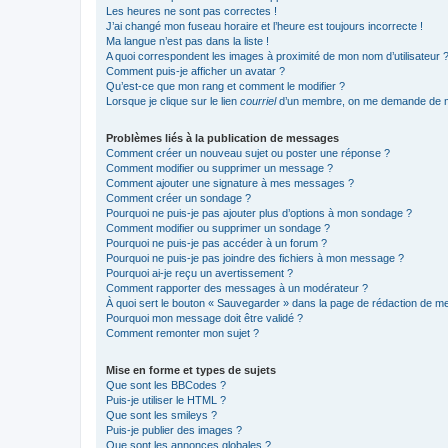
Les heures ne sont pas correctes !
J’ai changé mon fuseau horaire et l’heure est toujours incorrecte !
Ma langue n’est pas dans la liste !
A quoi correspondent les images à proximité de mon nom d’utilisateur 
Comment puis-je afficher un avatar ?
Qu’est-ce que mon rang et comment le modifier ?
Lorsque je clique sur le lien
courriel
d’un membre, on me demande de m
Problèmes liés à la publication de messages
Comment créer un nouveau sujet ou poster une réponse ?
Comment modifier ou supprimer un message ?
Comment ajouter une signature à mes messages ?
Comment créer un sondage ?
Pourquoi ne puis-je pas ajouter plus d’options à mon sondage ?
Comment modifier ou supprimer un sondage ?
Pourquoi ne puis-je pas accéder à un forum ?
Pourquoi ne puis-je pas joindre des fichiers à mon message ?
Pourquoi ai-je reçu un avertissement ?
Comment rapporter des messages à un modérateur ?
À quoi sert le bouton « Sauvegarder » dans la page de rédaction de 
Pourquoi mon message doit être validé ?
Comment remonter mon sujet ?
Mise en forme et types de sujets
Que sont les BBCodes ?
Puis-je utiliser le HTML ?
Que sont les smileys ?
Puis-je publier des images ?
Que sont les annonces globales ?