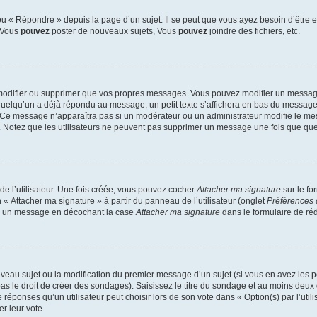
 « Répondre » depuis la page d’un sujet. Il se peut que vous ayez besoin d’être e
: Vous
pouvez
poster de nouveaux sujets, Vous
pouvez
joindre des fichiers, etc.
modifier ou supprimer que vos propres messages. Vous pouvez modifier un message
lqu’un a déjà répondu au message, un petit texte s’affichera en bas du message ind
n. Ce message n’apparaîtra pas si un modérateur ou un administrateur modifie le mes
ive. Notez que les utilisateurs ne peuvent pas supprimer un message une fois que qu
e l’utilisateur. Une fois créée, vous pouvez cocher
Attacher ma signature
sur le fo
 « Attacher ma signature » à partir du panneau de l’utilisateur (onglet
Préférences 
 à un message en décochant la case
Attacher ma signature
dans le formulaire de ré
ouveau sujet ou la modification du premier message d’un sujet (si vous en avez les p
 le droit de créer des sondages). Saisissez le titre du sondage et au moins deux o
onses qu’un utilisateur peut choisir lors de son vote dans « Option(s) par l’utilis
er leur vote.