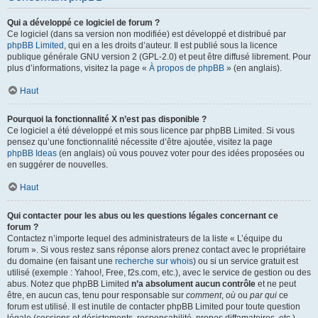
Qui a développé ce logiciel de forum ?
Ce logiciel (dans sa version non modifiée) est développé et distribué par
phpBB Limited
, qui en a les droits d’auteur. Il est publié sous la licence
publique générale GNU version 2 (GPL-2.0) et peut être diffusé librement. Pour
plus d’informations, visitez la page «
À propos de phpBB
» (en anglais).
Haut
Pourquoi la fonctionnalité X n’est pas disponible ?
Ce logiciel a été développé et mis sous licence par phpBB Limited. Si vous
pensez qu’une fonctionnalité nécessite d’être ajoutée, visitez la page
phpBB Ideas
(en anglais) où vous pouvez voter pour des idées proposées ou
en suggérer de nouvelles.
Haut
Qui contacter pour les abus ou les questions légales concernant ce
forum ?
Contactez n’importe lequel des administrateurs de la liste « L’équipe du
forum ». Si vous restez sans réponse alors prenez contact avec le propriétaire
du domaine (en faisant une
recherche sur whois
) ou si un service gratuit est
utilisé (exemple : Yahoo!, Free, f2s.com, etc.), avec le service de gestion ou des
abus. Notez que phpBB Limited
n’a absolument aucun contrôle
et ne peut
être, en aucun cas, tenu pour responsable sur
comment
,
où
ou
par qui
ce
forum est utilisé. Il est inutile de contacter phpBB Limited pour toute question