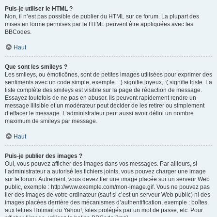
Puis-je utiliser le HTML ?
Non, il n’est pas possible de publier du HTML sur ce forum. La plupart des
mises en forme permises par le HTML peuvent être appliquées avec les
BBCodes.
Haut
Que sont les smileys ?
Les smileys, ou émoticônes, sont de petites images utilisées pour exprimer des
sentiments avec un code simple, exemple : :) signifie joyeux, :( signifie triste. La
liste complète des smileys est visible sur la page de rédaction de message.
Essayez toutefois de ne pas en abuser. Ils peuvent rapidement rendre un
message illisible et un modérateur peut décider de les retirer ou simplement
d’effacer le message. L’administrateur peut aussi avoir défini un nombre
maximum de smileys par message.
Haut
Puis-je publier des images ?
Oui, vous pouvez afficher des images dans vos messages. Par ailleurs, si
l’administrateur a autorisé les fichiers joints, vous pouvez charger une image
sur le forum. Autrement, vous devez lier une image placée sur un serveur Web
public, exemple : http://www.exemple.com/mon-image.gif. Vous ne pouvez pas
lier des images de votre ordinateur (sauf si c’est un serveur Web public) ni des
images placées derrière des mécanismes d’authentification, exemple : boîtes
aux lettres Hotmail ou Yahoo!, sites protégés par un mot de passe, etc. Pour