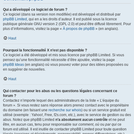
Qui a développé ce logiciel de forum ?
Ce logiciel (dans sa version non modifiée) est développé et distribué par
phpBB Limited
, qui en a les droits d’auteur. Il est publié sous la licence
publique générale GNU version 2 (GPL-2.0) et peut être diffusé librement. Pour
plus d’informations, visitez la page «
À propos de phpBB
» (en anglais).
Haut
Pourquoi la fonctionnalité X n’est pas disponible ?
Ce logiciel a été développé et mis sous licence par phpBB Limited. Si vous
pensez qu’une fonctionnalité nécessite d’être ajoutée, visitez la page
phpBB Ideas
(en anglais) où vous pouvez voter pour des idées proposées ou
en suggérer de nouvelles.
Haut
Qui contacter pour les abus ou les questions légales concernant ce
forum ?
Contactez n’importe lequel des administrateurs de la liste « L’équipe du
forum ». Si vous restez sans réponse alors prenez contact avec le propriétaire
du domaine (en faisant une
recherche sur whois
) ou si un service gratuit est
utilisé (exemple : Yahoo!, Free, f2s.com, etc.), avec le service de gestion ou des
abus. Notez que phpBB Limited
n’a absolument aucun contrôle
et ne peut
être, en aucun cas, tenu pour responsable sur
comment
,
où
ou
par qui
ce
forum est utilisé. Il est inutile de contacter phpBB Limited pour toute question