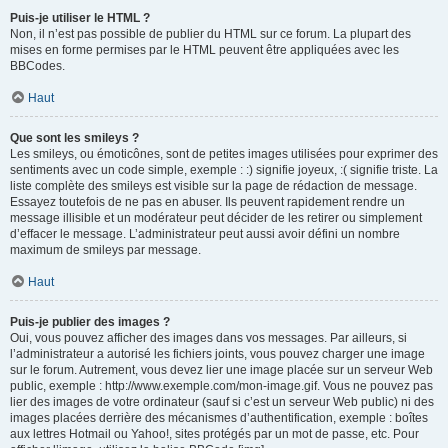
Puis-je utiliser le HTML ?
Non, il n’est pas possible de publier du HTML sur ce forum. La plupart des
mises en forme permises par le HTML peuvent être appliquées avec les
BBCodes.
Haut
Que sont les smileys ?
Les smileys, ou émoticônes, sont de petites images utilisées pour exprimer des
sentiments avec un code simple, exemple : :) signifie joyeux, :( signifie triste. La
liste complète des smileys est visible sur la page de rédaction de message.
Essayez toutefois de ne pas en abuser. Ils peuvent rapidement rendre un
message illisible et un modérateur peut décider de les retirer ou simplement
d’effacer le message. L’administrateur peut aussi avoir défini un nombre
maximum de smileys par message.
Haut
Puis-je publier des images ?
Oui, vous pouvez afficher des images dans vos messages. Par ailleurs, si
l’administrateur a autorisé les fichiers joints, vous pouvez charger une image
sur le forum. Autrement, vous devez lier une image placée sur un serveur Web
public, exemple : http://www.exemple.com/mon-image.gif. Vous ne pouvez pas
lier des images de votre ordinateur (sauf si c’est un serveur Web public) ni des
images placées derrière des mécanismes d’authentification, exemple : boîtes
aux lettres Hotmail ou Yahoo!, sites protégés par un mot de passe, etc. Pour