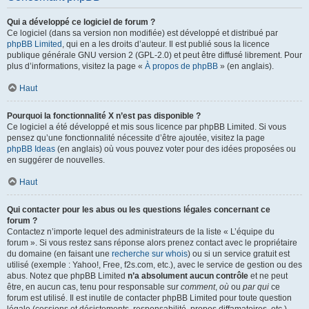
Qui a développé ce logiciel de forum ?
Ce logiciel (dans sa version non modifiée) est développé et distribué par
phpBB Limited
, qui en a les droits d’auteur. Il est publié sous la licence
publique générale GNU version 2 (GPL-2.0) et peut être diffusé librement. Pour
plus d’informations, visitez la page «
À propos de phpBB
» (en anglais).
Haut
Pourquoi la fonctionnalité X n’est pas disponible ?
Ce logiciel a été développé et mis sous licence par phpBB Limited. Si vous
pensez qu’une fonctionnalité nécessite d’être ajoutée, visitez la page
phpBB Ideas
(en anglais) où vous pouvez voter pour des idées proposées ou
en suggérer de nouvelles.
Haut
Qui contacter pour les abus ou les questions légales concernant ce
forum ?
Contactez n’importe lequel des administrateurs de la liste « L’équipe du
forum ». Si vous restez sans réponse alors prenez contact avec le propriétaire
du domaine (en faisant une
recherche sur whois
) ou si un service gratuit est
utilisé (exemple : Yahoo!, Free, f2s.com, etc.), avec le service de gestion ou des
abus. Notez que phpBB Limited
n’a absolument aucun contrôle
et ne peut
être, en aucun cas, tenu pour responsable sur
comment
,
où
ou
par qui
ce
forum est utilisé. Il est inutile de contacter phpBB Limited pour toute question