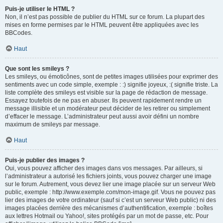
Puis-je utiliser le HTML ?
Non, il n’est pas possible de publier du HTML sur ce forum. La plupart des
mises en forme permises par le HTML peuvent être appliquées avec les
BBCodes.
Haut
Que sont les smileys ?
Les smileys, ou émoticônes, sont de petites images utilisées pour exprimer des
sentiments avec un code simple, exemple : :) signifie joyeux, :( signifie triste. La
liste complète des smileys est visible sur la page de rédaction de message.
Essayez toutefois de ne pas en abuser. Ils peuvent rapidement rendre un
message illisible et un modérateur peut décider de les retirer ou simplement
d’effacer le message. L’administrateur peut aussi avoir défini un nombre
maximum de smileys par message.
Haut
Puis-je publier des images ?
Oui, vous pouvez afficher des images dans vos messages. Par ailleurs, si
l’administrateur a autorisé les fichiers joints, vous pouvez charger une image
sur le forum. Autrement, vous devez lier une image placée sur un serveur Web
public, exemple : http://www.exemple.com/mon-image.gif. Vous ne pouvez pas
lier des images de votre ordinateur (sauf si c’est un serveur Web public) ni des
images placées derrière des mécanismes d’authentification, exemple : boîtes
aux lettres Hotmail ou Yahoo!, sites protégés par un mot de passe, etc. Pour