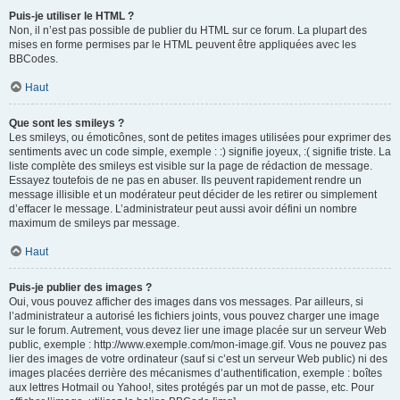
Puis-je utiliser le HTML ?
Non, il n’est pas possible de publier du HTML sur ce forum. La plupart des
mises en forme permises par le HTML peuvent être appliquées avec les
BBCodes.
Haut
Que sont les smileys ?
Les smileys, ou émoticônes, sont de petites images utilisées pour exprimer des
sentiments avec un code simple, exemple : :) signifie joyeux, :( signifie triste. La
liste complète des smileys est visible sur la page de rédaction de message.
Essayez toutefois de ne pas en abuser. Ils peuvent rapidement rendre un
message illisible et un modérateur peut décider de les retirer ou simplement
d’effacer le message. L’administrateur peut aussi avoir défini un nombre
maximum de smileys par message.
Haut
Puis-je publier des images ?
Oui, vous pouvez afficher des images dans vos messages. Par ailleurs, si
l’administrateur a autorisé les fichiers joints, vous pouvez charger une image
sur le forum. Autrement, vous devez lier une image placée sur un serveur Web
public, exemple : http://www.exemple.com/mon-image.gif. Vous ne pouvez pas
lier des images de votre ordinateur (sauf si c’est un serveur Web public) ni des
images placées derrière des mécanismes d’authentification, exemple : boîtes
aux lettres Hotmail ou Yahoo!, sites protégés par un mot de passe, etc. Pour