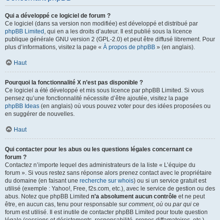
Qui a développé ce logiciel de forum ?
Ce logiciel (dans sa version non modifiée) est développé et distribué par
phpBB Limited
, qui en a les droits d’auteur. Il est publié sous la licence
publique générale GNU version 2 (GPL-2.0) et peut être diffusé librement. Pour
plus d’informations, visitez la page «
À propos de phpBB
» (en anglais).
Haut
Pourquoi la fonctionnalité X n’est pas disponible ?
Ce logiciel a été développé et mis sous licence par phpBB Limited. Si vous
pensez qu’une fonctionnalité nécessite d’être ajoutée, visitez la page
phpBB Ideas
(en anglais) où vous pouvez voter pour des idées proposées ou
en suggérer de nouvelles.
Haut
Qui contacter pour les abus ou les questions légales concernant ce
forum ?
Contactez n’importe lequel des administrateurs de la liste « L’équipe du
forum ». Si vous restez sans réponse alors prenez contact avec le propriétaire
du domaine (en faisant une
recherche sur whois
) ou si un service gratuit est
utilisé (exemple : Yahoo!, Free, f2s.com, etc.), avec le service de gestion ou des
abus. Notez que phpBB Limited
n’a absolument aucun contrôle
et ne peut
être, en aucun cas, tenu pour responsable sur
comment
,
où
ou
par qui
ce
forum est utilisé. Il est inutile de contacter phpBB Limited pour toute question