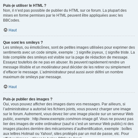
Puis-je utiliser le HTML ?
Non, il n’est pas possible de publier du HTML sur ce forum. La plupart des
mises en forme permises par le HTML peuvent être appliquées avec les
BBCodes.
Haut
Que sont les smileys ?
Les smileys, ou émoticônes, sont de petites images utilisées pour exprimer des
sentiments avec un code simple, exemple : :) signifie joyeux, :( signifie triste. La
liste complète des smileys est visible sur la page de rédaction de message.
Essayez toutefois de ne pas en abuser. Ils peuvent rapidement rendre un
message illisible et un modérateur peut décider de les retirer ou simplement
d’effacer le message. L’administrateur peut aussi avoir défini un nombre
maximum de smileys par message.
Haut
Puis-je publier des images ?
Oui, vous pouvez afficher des images dans vos messages. Par ailleurs, si
l’administrateur a autorisé les fichiers joints, vous pouvez charger une image
sur le forum. Autrement, vous devez lier une image placée sur un serveur Web
public, exemple : http://www.exemple.com/mon-image.gif. Vous ne pouvez pas
lier des images de votre ordinateur (sauf si c’est un serveur Web public) ni des
images placées derrière des mécanismes d’authentification, exemple : boîtes
aux lettres Hotmail ou Yahoo!, sites protégés par un mot de passe, etc. Pour