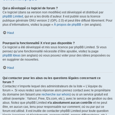
Qui a développé ce logiciel de forum ?
Ce logiciel (dans sa version non modifiée) est développé et distribué par
phpBB Limited
, qui en a les droits d’auteur. Il est publié sous la licence
publique générale GNU version 2 (GPL-2.0) et peut être diffusé librement. Pour
plus d’informations, visitez la page «
À propos de phpBB
» (en anglais).
Haut
Pourquoi la fonctionnalité X n’est pas disponible ?
Ce logiciel a été développé et mis sous licence par phpBB Limited. Si vous
pensez qu’une fonctionnalité nécessite d’être ajoutée, visitez la page
phpBB Ideas
(en anglais) où vous pouvez voter pour des idées proposées ou
en suggérer de nouvelles.
Haut
Qui contacter pour les abus ou les questions légales concernant ce
forum ?
Contactez n’importe lequel des administrateurs de la liste « L’équipe du
forum ». Si vous restez sans réponse alors prenez contact avec le propriétaire
du domaine (en faisant une
recherche sur whois
) ou si un service gratuit est
utilisé (exemple : Yahoo!, Free, f2s.com, etc.), avec le service de gestion ou des
abus. Notez que phpBB Limited
n’a absolument aucun contrôle
et ne peut
être, en aucun cas, tenu pour responsable sur
comment
,
où
ou
par qui
ce
forum est utilisé. Il est inutile de contacter phpBB Limited pour toute question