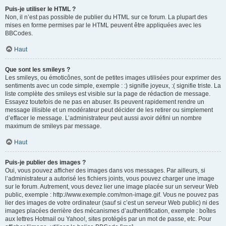
Puis-je utiliser le HTML ?
Non, il n’est pas possible de publier du HTML sur ce forum. La plupart des
mises en forme permises par le HTML peuvent être appliquées avec les
BBCodes.
Haut
Que sont les smileys ?
Les smileys, ou émoticônes, sont de petites images utilisées pour exprimer des
sentiments avec un code simple, exemple : :) signifie joyeux, :( signifie triste. La
liste complète des smileys est visible sur la page de rédaction de message.
Essayez toutefois de ne pas en abuser. Ils peuvent rapidement rendre un
message illisible et un modérateur peut décider de les retirer ou simplement
d’effacer le message. L’administrateur peut aussi avoir défini un nombre
maximum de smileys par message.
Haut
Puis-je publier des images ?
Oui, vous pouvez afficher des images dans vos messages. Par ailleurs, si
l’administrateur a autorisé les fichiers joints, vous pouvez charger une image
sur le forum. Autrement, vous devez lier une image placée sur un serveur Web
public, exemple : http://www.exemple.com/mon-image.gif. Vous ne pouvez pas
lier des images de votre ordinateur (sauf si c’est un serveur Web public) ni des
images placées derrière des mécanismes d’authentification, exemple : boîtes
aux lettres Hotmail ou Yahoo!, sites protégés par un mot de passe, etc. Pour