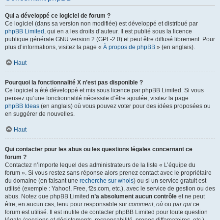
Qui a développé ce logiciel de forum ?
Ce logiciel (dans sa version non modifiée) est développé et distribué par
phpBB Limited
, qui en a les droits d’auteur. Il est publié sous la licence
publique générale GNU version 2 (GPL-2.0) et peut être diffusé librement. Pour
plus d’informations, visitez la page «
À propos de phpBB
» (en anglais).
Haut
Pourquoi la fonctionnalité X n’est pas disponible ?
Ce logiciel a été développé et mis sous licence par phpBB Limited. Si vous
pensez qu’une fonctionnalité nécessite d’être ajoutée, visitez la page
phpBB Ideas
(en anglais) où vous pouvez voter pour des idées proposées ou
en suggérer de nouvelles.
Haut
Qui contacter pour les abus ou les questions légales concernant ce
forum ?
Contactez n’importe lequel des administrateurs de la liste « L’équipe du
forum ». Si vous restez sans réponse alors prenez contact avec le propriétaire
du domaine (en faisant une
recherche sur whois
) ou si un service gratuit est
utilisé (exemple : Yahoo!, Free, f2s.com, etc.), avec le service de gestion ou des
abus. Notez que phpBB Limited
n’a absolument aucun contrôle
et ne peut
être, en aucun cas, tenu pour responsable sur
comment
,
où
ou
par qui
ce
forum est utilisé. Il est inutile de contacter phpBB Limited pour toute question