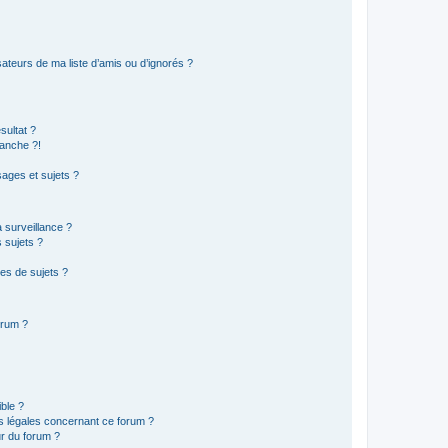
ateurs de ma liste d’amis ou d’ignorés ?
sultat ?
anche ?!
ages et sujets ?
a surveillance ?
 sujets ?
es de sujets ?
orum ?
ible ?
ns légales concernant ce forum ?
r du forum ?