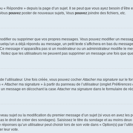
 « Répondre » depuis la page d’un sujet. Il se peut que vous ayez besoin d’être e
: Vous
pouvez
poster de nouveaux sujets, Vous
pouvez
joindre des fichiers, etc.
modifier ou supprimer que vos propres messages. Vous pouvez modifier un message
lqu’un a déjà répondu au message, un petit texte s’affichera en bas du message ind
n. Ce message n’apparaîtra pas si un modérateur ou un administrateur modifie le mes
ive. Notez que les utilisateurs ne peuvent pas supprimer un message une fois que qu
e l’utilisateur. Une fois créée, vous pouvez cocher
Attacher ma signature
sur le fo
 « Attacher ma signature » à partir du panneau de l’utilisateur (onglet
Préférences 
 à un message en décochant la case
Attacher ma signature
dans le formulaire de ré
ouveau sujet ou la modification du premier message d’un sujet (si vous en avez les p
 le droit de créer des sondages). Saisissez le titre du sondage et au moins deux o
onses qu’un utilisateur peut choisir lors de son vote dans « Option(s) par l’utilis
er leur vote.