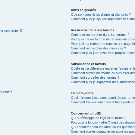
Amis et ignorés
Que sont mes listes d’amis et d’ignorés ?
?
Comment puis-je ajouter/supprimer des utilis
Recherche dans les forums
e connecter !?
Comment rechercher dans les forums ?
Pourquoi ma recherche ne renvoie aucun ré
Pourquoi ma recherche renvoie une page bl
Comment rechercher des membres ?
Comment puis-je trouver mes propres mess
Surveillance et favoris
Quelle est la différence entre les favoris et l
Comment mettre en favoris ou surveiller des
Comment surveiller des forums ?
Comment puis-je supprimer mes surveillanc
message ?
Fichiers joints
Quels fichiers joints sont autorisés sur ce f
Comment trouver tous mes fichiers joints ?
Concernant phpBB
Qui a développé ce logiciel de forum ?
Pourquoi la fonctionnalité X n’est pas dispon
Qui contacter pour les abus ou les questio
Comment puis-je contacter un administrateu