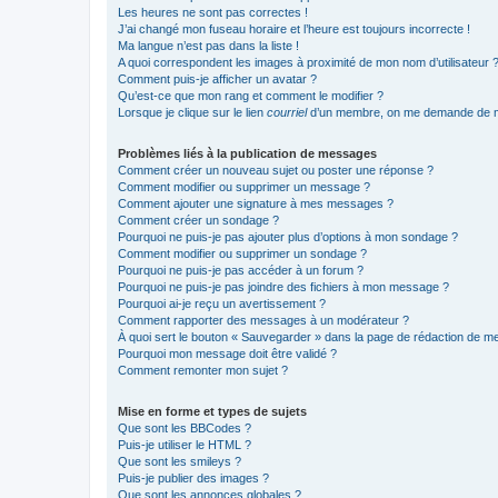
Les heures ne sont pas correctes !
J’ai changé mon fuseau horaire et l’heure est toujours incorrecte !
Ma langue n’est pas dans la liste !
A quoi correspondent les images à proximité de mon nom d’utilisateur 
Comment puis-je afficher un avatar ?
Qu’est-ce que mon rang et comment le modifier ?
Lorsque je clique sur le lien
courriel
d’un membre, on me demande de m
Problèmes liés à la publication de messages
Comment créer un nouveau sujet ou poster une réponse ?
Comment modifier ou supprimer un message ?
Comment ajouter une signature à mes messages ?
Comment créer un sondage ?
Pourquoi ne puis-je pas ajouter plus d’options à mon sondage ?
Comment modifier ou supprimer un sondage ?
Pourquoi ne puis-je pas accéder à un forum ?
Pourquoi ne puis-je pas joindre des fichiers à mon message ?
Pourquoi ai-je reçu un avertissement ?
Comment rapporter des messages à un modérateur ?
À quoi sert le bouton « Sauvegarder » dans la page de rédaction de 
Pourquoi mon message doit être validé ?
Comment remonter mon sujet ?
Mise en forme et types de sujets
Que sont les BBCodes ?
Puis-je utiliser le HTML ?
Que sont les smileys ?
Puis-je publier des images ?
Que sont les annonces globales ?