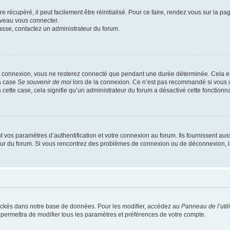
 récupéré, il peut facilement être réinitialisé. Pour ce faire, rendez vous sur la p
uveau vous connecter.
passe, contactez un administrateur du forum.
e connexion, vous ne resterez connecté que pendant une durée déterminée. Cela em
la case
Se souvenir de moi
lors de la connexion. Ce n’est pas recommandé si vous u
s cette case, cela signifie qu’un administrateur du forum a désactivé cette fonctionna
os paramètres d’authentification et votre connexion au forum. Ils fournissent aussi
teur du forum. Si vous rencontrez des problèmes de connexion ou de déconnexion, l
ockés dans notre base de données. Pour les modifier, accédez au
Panneau de l’util
 permettra de modifier tous les paramètres et préférences de votre compte.