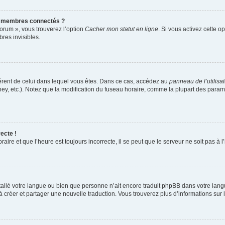
s membres connectés ?
forum », vous trouverez l’option
Cacher mon statut en ligne
. Si vous activez cette o
es invisibles.
ifférent de celui dans lequel vous êtes. Dans ce cas, accédez au
panneau de l’utilisa
ney, etc.). Notez que la modification du fuseau horaire, comme la plupart des para
ecte !
aire et que l’heure est toujours incorrecte, il se peut que le serveur ne soit pas à
installé votre langue ou bien que personne n’ait encore traduit phpBB dans votre l
s à créer et partager une nouvelle traduction. Vous trouverez plus d’informations sur l