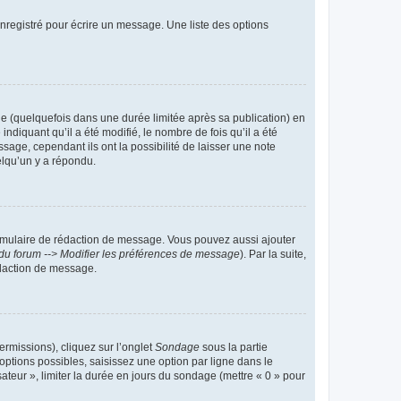
nregistré pour écrire un message. Une liste des options
 (quelquefois dans une durée limitée après sa publication) en
iquant qu’il a été modifié, le nombre de fois qu’il a été
sage, cependant ils ont la possibilité de laisser une note
elqu’un y a répondu.
rmulaire de rédaction de message. Vous pouvez aussi ajouter
du forum --> Modifier les préférences de message
). Par la suite,
daction de message.
ermissions), cliquez sur l’onglet
Sondage
sous la partie
ptions possibles, saisissez une option par ligne dans le
ateur », limiter la durée en jours du sondage (mettre « 0 » pour