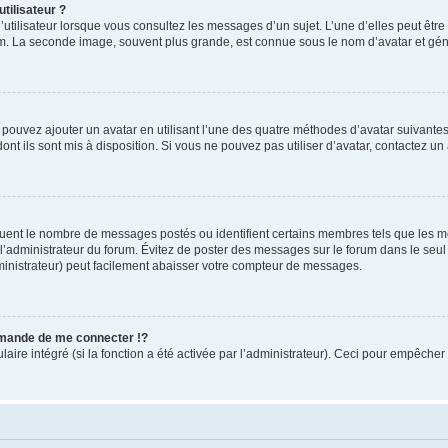
tilisateur ?
utilisateur lorsque vous consultez les messages d’un sujet. L’une d’elles peut êtr
rum. La seconde image, souvent plus grande, est connue sous le nom d’avatar et 
s pouvez ajouter un avatar en utilisant l’une des quatre méthodes d’avatar suivantes 
ont ils sont mis à disposition. Si vous ne pouvez pas utiliser d’avatar, contactez un
iquent le nombre de messages postés ou identifient certains membres tels que les 
ar l’administrateur du forum. Évitez de poster des messages sur le forum dans le seu
ministrateur) peut facilement abaisser votre compteur de messages.
mande de me connecter !?
re intégré (si la fonction a été activée par l’administrateur). Ceci pour empêcher l’u