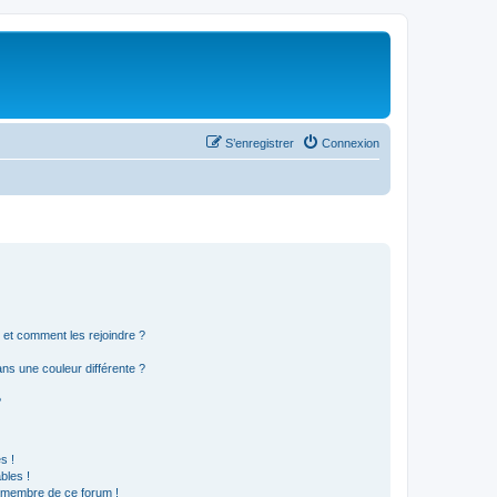
S’enregistrer
Connexion
s et comment les rejoindre ?
s une couleur différente ?
?
s !
bles !
n membre de ce forum !