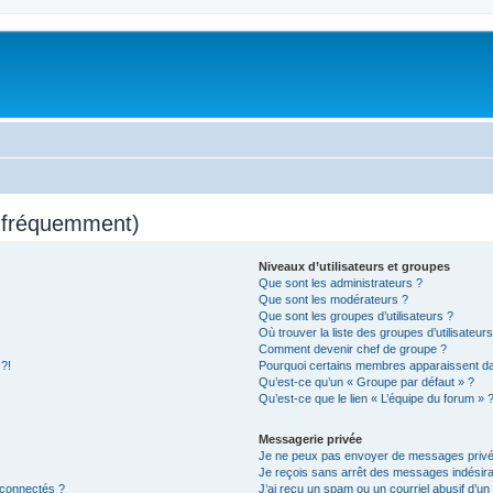
s fréquemment)
Niveaux d’utilisateurs et groupes
Que sont les administrateurs ?
Que sont les modérateurs ?
Que sont les groupes d’utilisateurs ?
Où trouver la liste des groupes d’utilisateur
Comment devenir chef de groupe ?
 ?!
Pourquoi certains membres apparaissent dan
Qu’est-ce qu’un « Groupe par défaut » ?
Qu’est-ce que le lien « L’équipe du forum » 
Messagerie privée
Je ne peux pas envoyer de messages privé
Je reçois sans arrêt des messages indésira
 connectés ?
J’ai reçu un spam ou un courriel abusif d’u