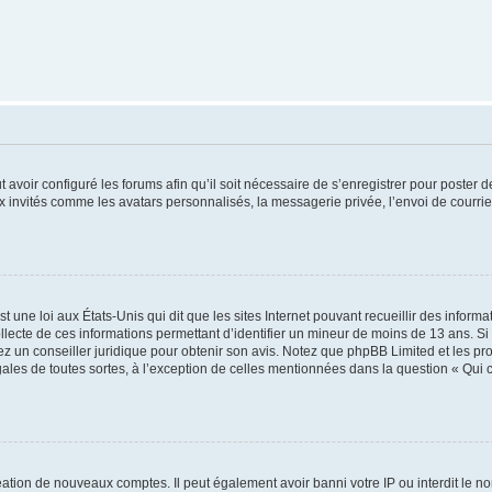
t avoir configuré les forums afin qu’il soit nécessaire de s’enregistrer pour poster
x invités comme les avatars personnalisés, la messagerie privée, l’envoi de courri
t une loi aux États-Unis qui dit que les sites Internet pouvant recueillir des infor
ollecte de ces informations permettant d’identifier un mineur de moins de 13 ans. S
tez un conseiller juridique pour obtenir son avis. Notez que phpBB Limited et les pr
gales de toutes sortes, à l’exception de celles mentionnées dans la question « Qui
réation de nouveaux comptes. Il peut également avoir banni votre IP ou interdit le no