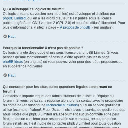
Qui a développé ce logiciel de forum ?
Ce logiciel (dans sa version non modifiée) est développé et distribué par
phpBB Limited
, qui en a les droits d’auteur. Il est publié sous la licence
publique générale GNU version 2 (GPL-2.0) et peut être diffusé librement. Pour
plus d’informations, visitez la page «
À propos de phpBB
» (en anglais).
Haut
Pourquoi la fonctionnalité X n’est pas disponible ?
Ce logiciel a été développé et mis sous licence par phpBB Limited. Si vous
pensez qu’une fonctionnalité nécessite d’être ajoutée, visitez la page
phpBB Ideas
(en anglais) où vous pouvez voter pour des idées proposées ou
en suggérer de nouvelles.
Haut
Qui contacter pour les abus ou les questions légales concernant ce
forum ?
Contactez n’importe lequel des administrateurs de la liste « L’équipe du
forum ». Si vous restez sans réponse alors prenez contact avec le propriétaire
du domaine (en faisant une
recherche sur whois
) ou si un service gratuit est
utilisé (exemple : Yahoo!, Free, f2s.com, etc.), avec le service de gestion ou des
abus. Notez que phpBB Limited
n’a absolument aucun contrôle
et ne peut
être, en aucun cas, tenu pour responsable sur
comment
,
où
ou
par qui
ce
forum est utilisé. Il est inutile de contacter phpBB Limited pour toute question