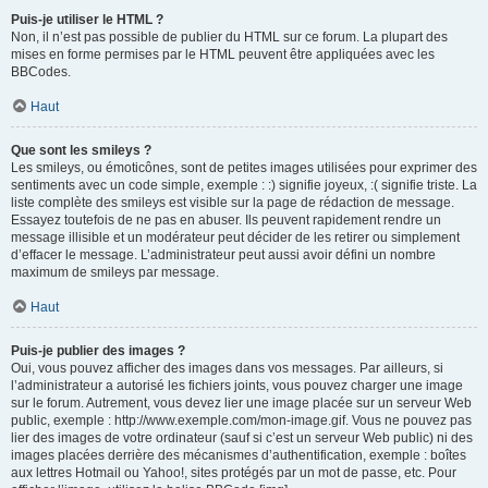
Puis-je utiliser le HTML ?
Non, il n’est pas possible de publier du HTML sur ce forum. La plupart des
mises en forme permises par le HTML peuvent être appliquées avec les
BBCodes.
Haut
Que sont les smileys ?
Les smileys, ou émoticônes, sont de petites images utilisées pour exprimer des
sentiments avec un code simple, exemple : :) signifie joyeux, :( signifie triste. La
liste complète des smileys est visible sur la page de rédaction de message.
Essayez toutefois de ne pas en abuser. Ils peuvent rapidement rendre un
message illisible et un modérateur peut décider de les retirer ou simplement
d’effacer le message. L’administrateur peut aussi avoir défini un nombre
maximum de smileys par message.
Haut
Puis-je publier des images ?
Oui, vous pouvez afficher des images dans vos messages. Par ailleurs, si
l’administrateur a autorisé les fichiers joints, vous pouvez charger une image
sur le forum. Autrement, vous devez lier une image placée sur un serveur Web
public, exemple : http://www.exemple.com/mon-image.gif. Vous ne pouvez pas
lier des images de votre ordinateur (sauf si c’est un serveur Web public) ni des
images placées derrière des mécanismes d’authentification, exemple : boîtes
aux lettres Hotmail ou Yahoo!, sites protégés par un mot de passe, etc. Pour