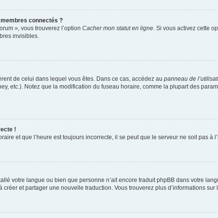
s membres connectés ?
forum », vous trouverez l’option
Cacher mon statut en ligne
. Si vous activez cette o
es invisibles.
ifférent de celui dans lequel vous êtes. Dans ce cas, accédez au
panneau de l’utilisa
ney, etc.). Notez que la modification du fuseau horaire, comme la plupart des para
ecte !
aire et que l’heure est toujours incorrecte, il se peut que le serveur ne soit pas à
installé votre langue ou bien que personne n’ait encore traduit phpBB dans votre l
s à créer et partager une nouvelle traduction. Vous trouverez plus d’informations sur l