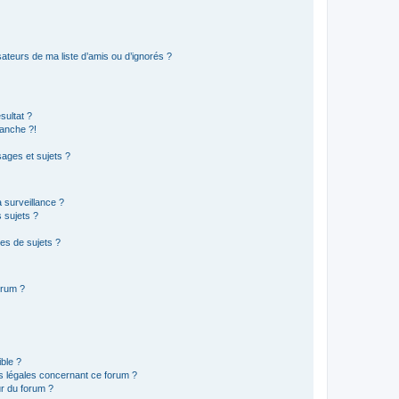
ateurs de ma liste d’amis ou d’ignorés ?
sultat ?
anche ?!
ages et sujets ?
a surveillance ?
 sujets ?
es de sujets ?
orum ?
ible ?
ns légales concernant ce forum ?
r du forum ?