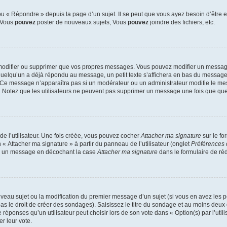
 « Répondre » depuis la page d’un sujet. Il se peut que vous ayez besoin d’être e
: Vous
pouvez
poster de nouveaux sujets, Vous
pouvez
joindre des fichiers, etc.
modifier ou supprimer que vos propres messages. Vous pouvez modifier un message
lqu’un a déjà répondu au message, un petit texte s’affichera en bas du message ind
n. Ce message n’apparaîtra pas si un modérateur ou un administrateur modifie le mes
ive. Notez que les utilisateurs ne peuvent pas supprimer un message une fois que qu
e l’utilisateur. Une fois créée, vous pouvez cocher
Attacher ma signature
sur le fo
 « Attacher ma signature » à partir du panneau de l’utilisateur (onglet
Préférences 
 à un message en décochant la case
Attacher ma signature
dans le formulaire de ré
ouveau sujet ou la modification du premier message d’un sujet (si vous en avez les p
 le droit de créer des sondages). Saisissez le titre du sondage et au moins deux o
onses qu’un utilisateur peut choisir lors de son vote dans « Option(s) par l’utilis
er leur vote.