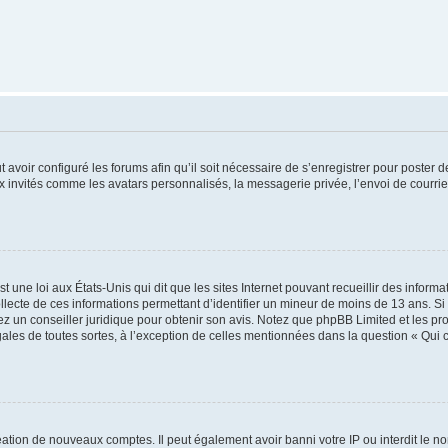
t avoir configuré les forums afin qu’il soit nécessaire de s’enregistrer pour poster
x invités comme les avatars personnalisés, la messagerie privée, l’envoi de courri
t une loi aux États-Unis qui dit que les sites Internet pouvant recueillir des infor
ollecte de ces informations permettant d’identifier un mineur de moins de 13 ans. S
tez un conseiller juridique pour obtenir son avis. Notez que phpBB Limited et les pr
gales de toutes sortes, à l’exception de celles mentionnées dans la question « Qui
réation de nouveaux comptes. Il peut également avoir banni votre IP ou interdit le no