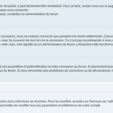
 récupéré, il peut facilement être réinitialisé. Pour ce faire, rendez vous sur la p
uveau vous connecter.
passe, contactez un administrateur du forum.
e connexion, vous ne resterez connecté que pendant une durée déterminée. Cela em
la case
Se souvenir de moi
lors de la connexion. Ce n’est pas recommandé si vous u
s cette case, cela signifie qu’un administrateur du forum a désactivé cette fonctionna
os paramètres d’authentification et votre connexion au forum. Ils fournissent aussi
teur du forum. Si vous rencontrez des problèmes de connexion ou de déconnexion, l
ockés dans notre base de données. Pour les modifier, accédez au
Panneau de l’util
 permettra de modifier tous les paramètres et préférences de votre compte.