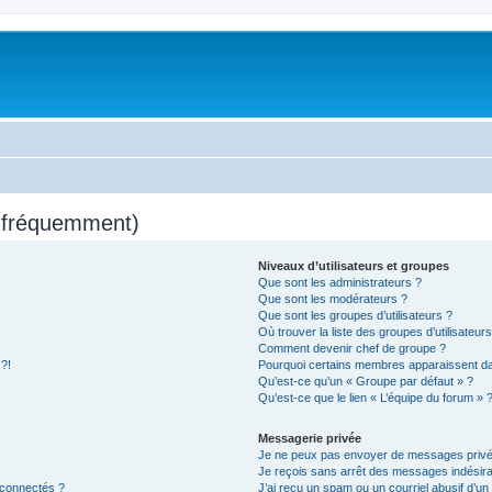
s fréquemment)
Niveaux d’utilisateurs et groupes
Que sont les administrateurs ?
Que sont les modérateurs ?
Que sont les groupes d’utilisateurs ?
Où trouver la liste des groupes d’utilisateur
Comment devenir chef de groupe ?
 ?!
Pourquoi certains membres apparaissent dan
Qu’est-ce qu’un « Groupe par défaut » ?
Qu’est-ce que le lien « L’équipe du forum » 
Messagerie privée
Je ne peux pas envoyer de messages privé
Je reçois sans arrêt des messages indésira
 connectés ?
J’ai reçu un spam ou un courriel abusif d’u