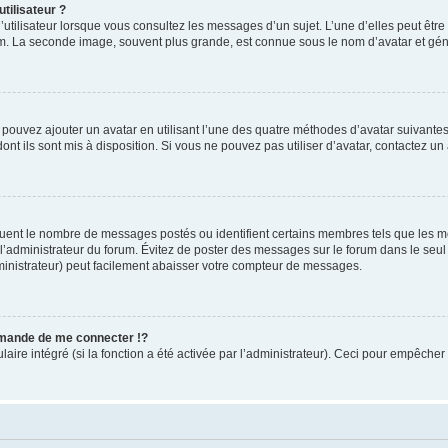
tilisateur ?
utilisateur lorsque vous consultez les messages d’un sujet. L’une d’elles peut êtr
rum. La seconde image, souvent plus grande, est connue sous le nom d’avatar et 
s pouvez ajouter un avatar en utilisant l’une des quatre méthodes d’avatar suivantes 
ont ils sont mis à disposition. Si vous ne pouvez pas utiliser d’avatar, contactez un
iquent le nombre de messages postés ou identifient certains membres tels que les 
ar l’administrateur du forum. Évitez de poster des messages sur le forum dans le seu
ministrateur) peut facilement abaisser votre compteur de messages.
mande de me connecter !?
re intégré (si la fonction a été activée par l’administrateur). Ceci pour empêcher l’u