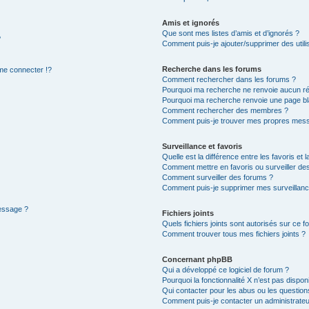
Amis et ignorés
Que sont mes listes d’amis et d’ignorés ?
?
Comment puis-je ajouter/supprimer des utilis
Recherche dans les forums
e connecter !?
Comment rechercher dans les forums ?
Pourquoi ma recherche ne renvoie aucun ré
Pourquoi ma recherche renvoie une page bl
Comment rechercher des membres ?
Comment puis-je trouver mes propres mess
Surveillance et favoris
Quelle est la différence entre les favoris et l
Comment mettre en favoris ou surveiller des
Comment surveiller des forums ?
Comment puis-je supprimer mes surveillanc
message ?
Fichiers joints
Quels fichiers joints sont autorisés sur ce f
Comment trouver tous mes fichiers joints ?
Concernant phpBB
Qui a développé ce logiciel de forum ?
Pourquoi la fonctionnalité X n’est pas dispon
Qui contacter pour les abus ou les questio
Comment puis-je contacter un administrateu