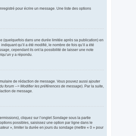
nregistré pour écrire un message. Une liste des options
 (quelquefois dans une durée limitée après sa publication) en
iquant qu’il a été modifié, le nombre de fois qu’il a été
sage, cependant ils ont la possibilité de laisser une note
elqu’un y a répondu.
rmulaire de rédaction de message. Vous pouvez aussi ajouter
du forum --> Modifier les préférences de message
). Par la suite,
daction de message.
ermissions), cliquez sur l’onglet
Sondage
sous la partie
ptions possibles, saisissez une option par ligne dans le
ateur », limiter la durée en jours du sondage (mettre « 0 » pour