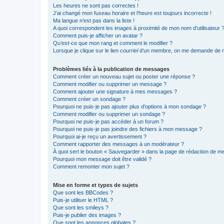
Les heures ne sont pas correctes !
J’ai changé mon fuseau horaire et l’heure est toujours incorrecte !
Ma langue n’est pas dans la liste !
A quoi correspondent les images à proximité de mon nom d’utilisateur 
Comment puis-je afficher un avatar ?
Qu’est-ce que mon rang et comment le modifier ?
Lorsque je clique sur le lien
courriel
d’un membre, on me demande de m
Problèmes liés à la publication de messages
Comment créer un nouveau sujet ou poster une réponse ?
Comment modifier ou supprimer un message ?
Comment ajouter une signature à mes messages ?
Comment créer un sondage ?
Pourquoi ne puis-je pas ajouter plus d’options à mon sondage ?
Comment modifier ou supprimer un sondage ?
Pourquoi ne puis-je pas accéder à un forum ?
Pourquoi ne puis-je pas joindre des fichiers à mon message ?
Pourquoi ai-je reçu un avertissement ?
Comment rapporter des messages à un modérateur ?
À quoi sert le bouton « Sauvegarder » dans la page de rédaction de 
Pourquoi mon message doit être validé ?
Comment remonter mon sujet ?
Mise en forme et types de sujets
Que sont les BBCodes ?
Puis-je utiliser le HTML ?
Que sont les smileys ?
Puis-je publier des images ?
Que sont les annonces globales ?