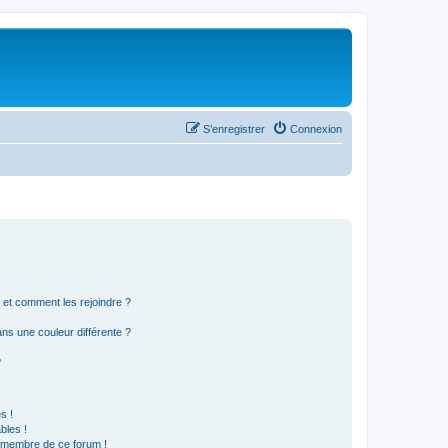
S’enregistrer
Connexion
s et comment les rejoindre ?
s une couleur différente ?
?
s !
bles !
n membre de ce forum !