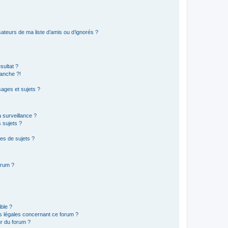
ateurs de ma liste d’amis ou d’ignorés ?
sultat ?
anche ?!
ages et sujets ?
a surveillance ?
 sujets ?
es de sujets ?
orum ?
ible ?
ns légales concernant ce forum ?
r du forum ?