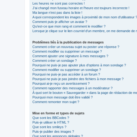
Les heures ne sont pas correctes !
J’ai changé mon fuseau horaire et l’heure est toujours incorrecte !
Ma langue n’est pas dans la liste !
A quoi correspondent les images à proximité de mon nom d’utilisateur 
Comment puis-je afficher un avatar ?
Qu’est-ce que mon rang et comment le modifier ?
Lorsque je clique sur le lien
courriel
d’un membre, on me demande de m
Problèmes liés à la publication de messages
Comment créer un nouveau sujet ou poster une réponse ?
Comment modifier ou supprimer un message ?
Comment ajouter une signature à mes messages ?
Comment créer un sondage ?
Pourquoi ne puis-je pas ajouter plus d’options à mon sondage ?
Comment modifier ou supprimer un sondage ?
Pourquoi ne puis-je pas accéder à un forum ?
Pourquoi ne puis-je pas joindre des fichiers à mon message ?
Pourquoi ai-je reçu un avertissement ?
Comment rapporter des messages à un modérateur ?
À quoi sert le bouton « Sauvegarder » dans la page de rédaction de 
Pourquoi mon message doit être validé ?
Comment remonter mon sujet ?
Mise en forme et types de sujets
Que sont les BBCodes ?
Puis-je utiliser le HTML ?
Que sont les smileys ?
Puis-je publier des images ?
Que sont les annonces globales ?