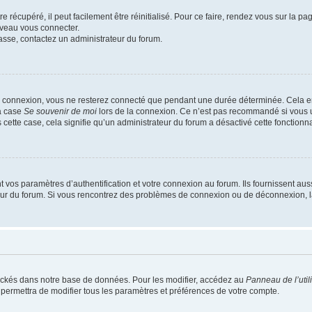
 récupéré, il peut facilement être réinitialisé. Pour ce faire, rendez vous sur la p
uveau vous connecter.
passe, contactez un administrateur du forum.
e connexion, vous ne resterez connecté que pendant une durée déterminée. Cela em
la case
Se souvenir de moi
lors de la connexion. Ce n’est pas recommandé si vous u
s cette case, cela signifie qu’un administrateur du forum a désactivé cette fonctionna
os paramètres d’authentification et votre connexion au forum. Ils fournissent aussi
teur du forum. Si vous rencontrez des problèmes de connexion ou de déconnexion, l
ockés dans notre base de données. Pour les modifier, accédez au
Panneau de l’util
 permettra de modifier tous les paramètres et préférences de votre compte.