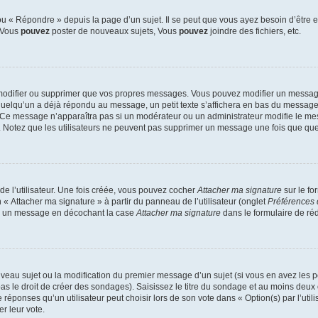
 « Répondre » depuis la page d’un sujet. Il se peut que vous ayez besoin d’être e
: Vous
pouvez
poster de nouveaux sujets, Vous
pouvez
joindre des fichiers, etc.
modifier ou supprimer que vos propres messages. Vous pouvez modifier un message
lqu’un a déjà répondu au message, un petit texte s’affichera en bas du message ind
n. Ce message n’apparaîtra pas si un modérateur ou un administrateur modifie le mes
ive. Notez que les utilisateurs ne peuvent pas supprimer un message une fois que qu
e l’utilisateur. Une fois créée, vous pouvez cocher
Attacher ma signature
sur le fo
 « Attacher ma signature » à partir du panneau de l’utilisateur (onglet
Préférences 
 à un message en décochant la case
Attacher ma signature
dans le formulaire de ré
ouveau sujet ou la modification du premier message d’un sujet (si vous en avez les p
 le droit de créer des sondages). Saisissez le titre du sondage et au moins deux o
onses qu’un utilisateur peut choisir lors de son vote dans « Option(s) par l’utilis
er leur vote.