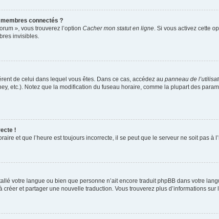
s membres connectés ?
forum », vous trouverez l’option
Cacher mon statut en ligne
. Si vous activez cette o
es invisibles.
ifférent de celui dans lequel vous êtes. Dans ce cas, accédez au
panneau de l’utilisa
ney, etc.). Notez que la modification du fuseau horaire, comme la plupart des para
ecte !
aire et que l’heure est toujours incorrecte, il se peut que le serveur ne soit pas à
installé votre langue ou bien que personne n’ait encore traduit phpBB dans votre l
s à créer et partager une nouvelle traduction. Vous trouverez plus d’informations sur l