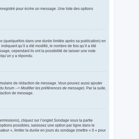
nregistré pour écrire un message. Une liste des options
 (quelquefois dans une durée limitée après sa publication) en
iquant qu’il a été modifié, le nombre de fois qu’il a été
sage, cependant ils ont la possibilité de laisser une note
elqu’un y a répondu.
rmulaire de rédaction de message. Vous pouvez aussi ajouter
du forum --> Modifier les préférences de message
). Par la suite,
daction de message.
ermissions), cliquez sur l’onglet
Sondage
sous la partie
ptions possibles, saisissez une option par ligne dans le
ateur », limiter la durée en jours du sondage (mettre « 0 » pour