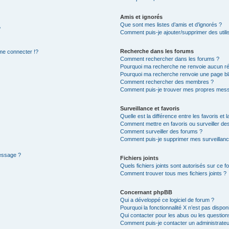
Amis et ignorés
Que sont mes listes d’amis et d’ignorés ?
?
Comment puis-je ajouter/supprimer des utilis
Recherche dans les forums
e connecter !?
Comment rechercher dans les forums ?
Pourquoi ma recherche ne renvoie aucun ré
Pourquoi ma recherche renvoie une page bl
Comment rechercher des membres ?
Comment puis-je trouver mes propres mess
Surveillance et favoris
Quelle est la différence entre les favoris et l
Comment mettre en favoris ou surveiller des
Comment surveiller des forums ?
Comment puis-je supprimer mes surveillanc
message ?
Fichiers joints
Quels fichiers joints sont autorisés sur ce f
Comment trouver tous mes fichiers joints ?
Concernant phpBB
Qui a développé ce logiciel de forum ?
Pourquoi la fonctionnalité X n’est pas dispon
Qui contacter pour les abus ou les questio
Comment puis-je contacter un administrateu