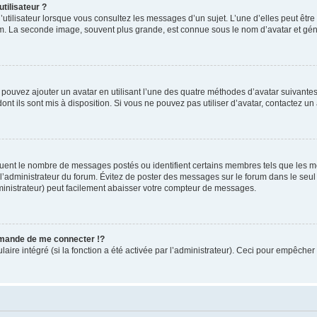
tilisateur ?
utilisateur lorsque vous consultez les messages d’un sujet. L’une d’elles peut êtr
rum. La seconde image, souvent plus grande, est connue sous le nom d’avatar et 
s pouvez ajouter un avatar en utilisant l’une des quatre méthodes d’avatar suivantes 
ont ils sont mis à disposition. Si vous ne pouvez pas utiliser d’avatar, contactez un
iquent le nombre de messages postés ou identifient certains membres tels que les 
ar l’administrateur du forum. Évitez de poster des messages sur le forum dans le seu
ministrateur) peut facilement abaisser votre compteur de messages.
mande de me connecter !?
re intégré (si la fonction a été activée par l’administrateur). Ceci pour empêcher l’u