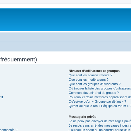
s fréquemment)
Niveaux d’utilisateurs et groupes
Que sont les administrateurs ?
Que sont les modérateurs ?
Que sont les groupes d’utilisateurs ?
Où trouver la liste des groupes d’utilisateur
Comment devenir chef de groupe ?
 ?!
Pourquoi certains membres apparaissent dan
Qu’est-ce qu’un « Groupe par défaut » ?
Qu’est-ce que le lien « L’équipe du forum » 
Messagerie privée
Je ne peux pas envoyer de messages privé
Je reçois sans arrêt des messages indésira
 connectés ?
J’ai reçu un spam ou un courriel abusif d’u