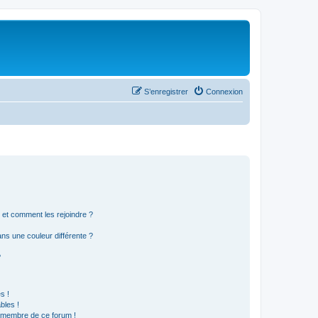
S’enregistrer
Connexion
s et comment les rejoindre ?
s une couleur différente ?
?
s !
bles !
n membre de ce forum !