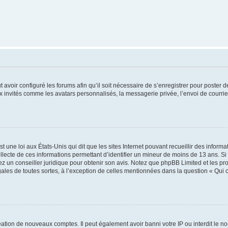
t avoir configuré les forums afin qu’il soit nécessaire de s’enregistrer pour poster
x invités comme les avatars personnalisés, la messagerie privée, l’envoi de courri
t une loi aux États-Unis qui dit que les sites Internet pouvant recueillir des infor
ollecte de ces informations permettant d’identifier un mineur de moins de 13 ans. S
tez un conseiller juridique pour obtenir son avis. Notez que phpBB Limited et les pr
gales de toutes sortes, à l’exception de celles mentionnées dans la question « Qui
réation de nouveaux comptes. Il peut également avoir banni votre IP ou interdit le no