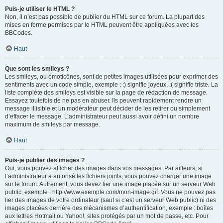
Puis-je utiliser le HTML ?
Non, il n’est pas possible de publier du HTML sur ce forum. La plupart des
mises en forme permises par le HTML peuvent être appliquées avec les
BBCodes.
Haut
Que sont les smileys ?
Les smileys, ou émoticônes, sont de petites images utilisées pour exprimer des
sentiments avec un code simple, exemple : :) signifie joyeux, :( signifie triste. La
liste complète des smileys est visible sur la page de rédaction de message.
Essayez toutefois de ne pas en abuser. Ils peuvent rapidement rendre un
message illisible et un modérateur peut décider de les retirer ou simplement
d’effacer le message. L’administrateur peut aussi avoir défini un nombre
maximum de smileys par message.
Haut
Puis-je publier des images ?
Oui, vous pouvez afficher des images dans vos messages. Par ailleurs, si
l’administrateur a autorisé les fichiers joints, vous pouvez charger une image
sur le forum. Autrement, vous devez lier une image placée sur un serveur Web
public, exemple : http://www.exemple.com/mon-image.gif. Vous ne pouvez pas
lier des images de votre ordinateur (sauf si c’est un serveur Web public) ni des
images placées derrière des mécanismes d’authentification, exemple : boîtes
aux lettres Hotmail ou Yahoo!, sites protégés par un mot de passe, etc. Pour