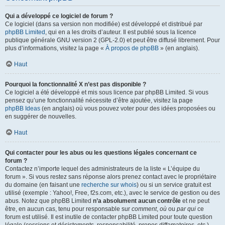
Qui a développé ce logiciel de forum ?
Ce logiciel (dans sa version non modifiée) est développé et distribué par
phpBB Limited
, qui en a les droits d’auteur. Il est publié sous la licence
publique générale GNU version 2 (GPL-2.0) et peut être diffusé librement. Pour
plus d’informations, visitez la page «
À propos de phpBB
» (en anglais).
Haut
Pourquoi la fonctionnalité X n’est pas disponible ?
Ce logiciel a été développé et mis sous licence par phpBB Limited. Si vous
pensez qu’une fonctionnalité nécessite d’être ajoutée, visitez la page
phpBB Ideas
(en anglais) où vous pouvez voter pour des idées proposées ou
en suggérer de nouvelles.
Haut
Qui contacter pour les abus ou les questions légales concernant ce
forum ?
Contactez n’importe lequel des administrateurs de la liste « L’équipe du
forum ». Si vous restez sans réponse alors prenez contact avec le propriétaire
du domaine (en faisant une
recherche sur whois
) ou si un service gratuit est
utilisé (exemple : Yahoo!, Free, f2s.com, etc.), avec le service de gestion ou des
abus. Notez que phpBB Limited
n’a absolument aucun contrôle
et ne peut
être, en aucun cas, tenu pour responsable sur
comment
,
où
ou
par qui
ce
forum est utilisé. Il est inutile de contacter phpBB Limited pour toute question