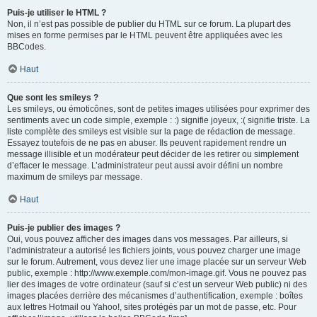
Puis-je utiliser le HTML ?
Non, il n’est pas possible de publier du HTML sur ce forum. La plupart des
mises en forme permises par le HTML peuvent être appliquées avec les
BBCodes.
Haut
Que sont les smileys ?
Les smileys, ou émoticônes, sont de petites images utilisées pour exprimer des
sentiments avec un code simple, exemple : :) signifie joyeux, :( signifie triste. La
liste complète des smileys est visible sur la page de rédaction de message.
Essayez toutefois de ne pas en abuser. Ils peuvent rapidement rendre un
message illisible et un modérateur peut décider de les retirer ou simplement
d’effacer le message. L’administrateur peut aussi avoir défini un nombre
maximum de smileys par message.
Haut
Puis-je publier des images ?
Oui, vous pouvez afficher des images dans vos messages. Par ailleurs, si
l’administrateur a autorisé les fichiers joints, vous pouvez charger une image
sur le forum. Autrement, vous devez lier une image placée sur un serveur Web
public, exemple : http://www.exemple.com/mon-image.gif. Vous ne pouvez pas
lier des images de votre ordinateur (sauf si c’est un serveur Web public) ni des
images placées derrière des mécanismes d’authentification, exemple : boîtes
aux lettres Hotmail ou Yahoo!, sites protégés par un mot de passe, etc. Pour