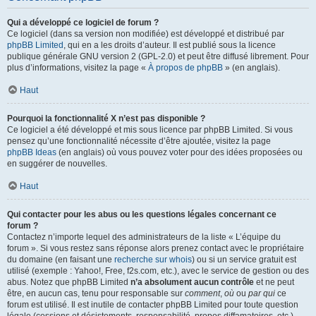
Qui a développé ce logiciel de forum ?
Ce logiciel (dans sa version non modifiée) est développé et distribué par
phpBB Limited
, qui en a les droits d’auteur. Il est publié sous la licence
publique générale GNU version 2 (GPL-2.0) et peut être diffusé librement. Pour
plus d’informations, visitez la page «
À propos de phpBB
» (en anglais).
Haut
Pourquoi la fonctionnalité X n’est pas disponible ?
Ce logiciel a été développé et mis sous licence par phpBB Limited. Si vous
pensez qu’une fonctionnalité nécessite d’être ajoutée, visitez la page
phpBB Ideas
(en anglais) où vous pouvez voter pour des idées proposées ou
en suggérer de nouvelles.
Haut
Qui contacter pour les abus ou les questions légales concernant ce
forum ?
Contactez n’importe lequel des administrateurs de la liste « L’équipe du
forum ». Si vous restez sans réponse alors prenez contact avec le propriétaire
du domaine (en faisant une
recherche sur whois
) ou si un service gratuit est
utilisé (exemple : Yahoo!, Free, f2s.com, etc.), avec le service de gestion ou des
abus. Notez que phpBB Limited
n’a absolument aucun contrôle
et ne peut
être, en aucun cas, tenu pour responsable sur
comment
,
où
ou
par qui
ce
forum est utilisé. Il est inutile de contacter phpBB Limited pour toute question