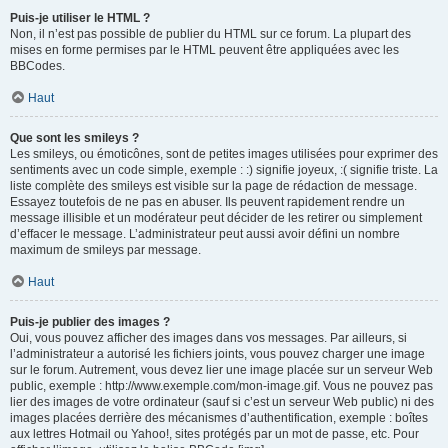
Puis-je utiliser le HTML ?
Non, il n’est pas possible de publier du HTML sur ce forum. La plupart des
mises en forme permises par le HTML peuvent être appliquées avec les
BBCodes.
Haut
Que sont les smileys ?
Les smileys, ou émoticônes, sont de petites images utilisées pour exprimer des
sentiments avec un code simple, exemple : :) signifie joyeux, :( signifie triste. La
liste complète des smileys est visible sur la page de rédaction de message.
Essayez toutefois de ne pas en abuser. Ils peuvent rapidement rendre un
message illisible et un modérateur peut décider de les retirer ou simplement
d’effacer le message. L’administrateur peut aussi avoir défini un nombre
maximum de smileys par message.
Haut
Puis-je publier des images ?
Oui, vous pouvez afficher des images dans vos messages. Par ailleurs, si
l’administrateur a autorisé les fichiers joints, vous pouvez charger une image
sur le forum. Autrement, vous devez lier une image placée sur un serveur Web
public, exemple : http://www.exemple.com/mon-image.gif. Vous ne pouvez pas
lier des images de votre ordinateur (sauf si c’est un serveur Web public) ni des
images placées derrière des mécanismes d’authentification, exemple : boîtes
aux lettres Hotmail ou Yahoo!, sites protégés par un mot de passe, etc. Pour