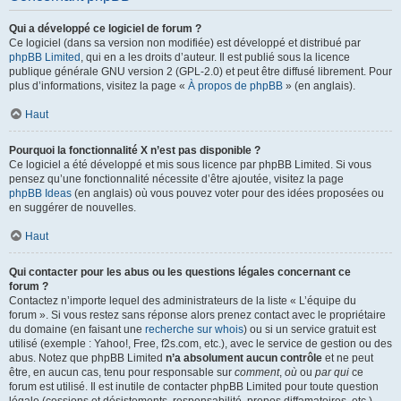
Qui a développé ce logiciel de forum ?
Ce logiciel (dans sa version non modifiée) est développé et distribué par
phpBB Limited
, qui en a les droits d’auteur. Il est publié sous la licence
publique générale GNU version 2 (GPL-2.0) et peut être diffusé librement. Pour
plus d’informations, visitez la page «
À propos de phpBB
» (en anglais).
Haut
Pourquoi la fonctionnalité X n’est pas disponible ?
Ce logiciel a été développé et mis sous licence par phpBB Limited. Si vous
pensez qu’une fonctionnalité nécessite d’être ajoutée, visitez la page
phpBB Ideas
(en anglais) où vous pouvez voter pour des idées proposées ou
en suggérer de nouvelles.
Haut
Qui contacter pour les abus ou les questions légales concernant ce
forum ?
Contactez n’importe lequel des administrateurs de la liste « L’équipe du
forum ». Si vous restez sans réponse alors prenez contact avec le propriétaire
du domaine (en faisant une
recherche sur whois
) ou si un service gratuit est
utilisé (exemple : Yahoo!, Free, f2s.com, etc.), avec le service de gestion ou des
abus. Notez que phpBB Limited
n’a absolument aucun contrôle
et ne peut
être, en aucun cas, tenu pour responsable sur
comment
,
où
ou
par qui
ce
forum est utilisé. Il est inutile de contacter phpBB Limited pour toute question