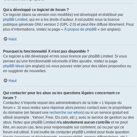
Qui a développé ce logiciel de forum ?
Ce logiciel (dans sa version non modifiée) est développé et distribué par
phpBB Limited
, qui en a les droits d’auteur. Il est publié sous la licence
publique générale GNU version 2 (GPL-2.0) et peut être diffusé librement. Pour
plus d’informations, visitez la page «
À propos de phpBB
» (en anglais).
Haut
Pourquoi la fonctionnalité X n’est pas disponible ?
Ce logiciel a été développé et mis sous licence par phpBB Limited. Si vous
pensez qu’une fonctionnalité nécessite d’être ajoutée, visitez la page
phpBB Ideas
(en anglais) où vous pouvez voter pour des idées proposées ou
en suggérer de nouvelles.
Haut
Qui contacter pour les abus ou les questions légales concernant ce
forum ?
Contactez n’importe lequel des administrateurs de la liste « L’équipe du
forum ». Si vous restez sans réponse alors prenez contact avec le propriétaire
du domaine (en faisant une
recherche sur whois
) ou si un service gratuit est
utilisé (exemple : Yahoo!, Free, f2s.com, etc.), avec le service de gestion ou des
abus. Notez que phpBB Limited
n’a absolument aucun contrôle
et ne peut
être, en aucun cas, tenu pour responsable sur
comment
,
où
ou
par qui
ce
forum est utilisé. Il est inutile de contacter phpBB Limited pour toute question