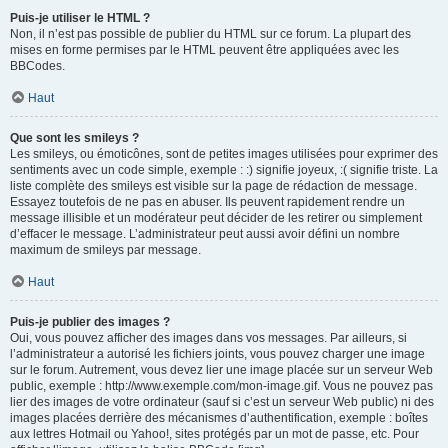
Puis-je utiliser le HTML ?
Non, il n’est pas possible de publier du HTML sur ce forum. La plupart des
mises en forme permises par le HTML peuvent être appliquées avec les
BBCodes.
Haut
Que sont les smileys ?
Les smileys, ou émoticônes, sont de petites images utilisées pour exprimer des
sentiments avec un code simple, exemple : :) signifie joyeux, :( signifie triste. La
liste complète des smileys est visible sur la page de rédaction de message.
Essayez toutefois de ne pas en abuser. Ils peuvent rapidement rendre un
message illisible et un modérateur peut décider de les retirer ou simplement
d’effacer le message. L’administrateur peut aussi avoir défini un nombre
maximum de smileys par message.
Haut
Puis-je publier des images ?
Oui, vous pouvez afficher des images dans vos messages. Par ailleurs, si
l’administrateur a autorisé les fichiers joints, vous pouvez charger une image
sur le forum. Autrement, vous devez lier une image placée sur un serveur Web
public, exemple : http://www.exemple.com/mon-image.gif. Vous ne pouvez pas
lier des images de votre ordinateur (sauf si c’est un serveur Web public) ni des
images placées derrière des mécanismes d’authentification, exemple : boîtes
aux lettres Hotmail ou Yahoo!, sites protégés par un mot de passe, etc. Pour