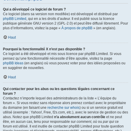
Qui a développé ce logiciel de forum ?
Ce logiciel (dans sa version non modifiée) est développé et distribué par
phpBB Limited
, qui en a les droits d’auteur. Il est publié sous la licence
publique générale GNU version 2 (GPL-2.0) et peut être diffusé librement. Pour
plus d’informations, visitez la page «
À propos de phpBB
» (en anglais).
Haut
Pourquoi la fonctionnalité X n’est pas disponible ?
Ce logiciel a été développé et mis sous licence par phpBB Limited. Si vous
pensez qu’une fonctionnalité nécessite d’être ajoutée, visitez la page
phpBB Ideas
(en anglais) où vous pouvez voter pour des idées proposées ou
en suggérer de nouvelles.
Haut
Qui contacter pour les abus ou les questions légales concernant ce
forum ?
Contactez n’importe lequel des administrateurs de la liste « L’équipe du
forum ». Si vous restez sans réponse alors prenez contact avec le propriétaire
du domaine (en faisant une
recherche sur whois
) ou si un service gratuit est
utilisé (exemple : Yahoo!, Free, f2s.com, etc.), avec le service de gestion ou des
abus. Notez que phpBB Limited
n’a absolument aucun contrôle
et ne peut
être, en aucun cas, tenu pour responsable sur
comment
,
où
ou
par qui
ce
forum est utilisé. Il est inutile de contacter phpBB Limited pour toute question