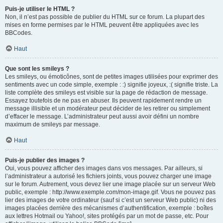
Puis-je utiliser le HTML ?
Non, il n’est pas possible de publier du HTML sur ce forum. La plupart des
mises en forme permises par le HTML peuvent être appliquées avec les
BBCodes.
Haut
Que sont les smileys ?
Les smileys, ou émoticônes, sont de petites images utilisées pour exprimer des
sentiments avec un code simple, exemple : :) signifie joyeux, :( signifie triste. La
liste complète des smileys est visible sur la page de rédaction de message.
Essayez toutefois de ne pas en abuser. Ils peuvent rapidement rendre un
message illisible et un modérateur peut décider de les retirer ou simplement
d’effacer le message. L’administrateur peut aussi avoir défini un nombre
maximum de smileys par message.
Haut
Puis-je publier des images ?
Oui, vous pouvez afficher des images dans vos messages. Par ailleurs, si
l’administrateur a autorisé les fichiers joints, vous pouvez charger une image
sur le forum. Autrement, vous devez lier une image placée sur un serveur Web
public, exemple : http://www.exemple.com/mon-image.gif. Vous ne pouvez pas
lier des images de votre ordinateur (sauf si c’est un serveur Web public) ni des
images placées derrière des mécanismes d’authentification, exemple : boîtes
aux lettres Hotmail ou Yahoo!, sites protégés par un mot de passe, etc. Pour