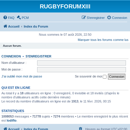
RUGBYFORUMXIII
FAQ
PCM
S’enregistrer
Connexion
Accueil
Index du Forum
Nous sommes le 07 août 2026, 22:50
Marquer tous les forums comme lus
Aucun forum.
CONNEXION
•
S’ENREGISTRER
Nom d’utilisateur :
Mot de passe :
J’ai oublié mon mot de passe
Se souvenir de moi
QUI EST EN LIGNE
Au total il y a
18
utilisateurs en ligne : 0 enregistré, 0 invisible et 18 invités (d’après le
nombre d’utilisateurs actifs cette dernière minute)
Le record du nombre d’utilisateurs en ligne est de
1913
, le 11 févr. 2026, 00:15
STATISTIQUES
1008053
messages •
71778
sujets •
7274
membres • Le membre enregistré le plus récent
est
lodiflo
.
Accueil
Index du Forum
Heures au format
UTC+02:00