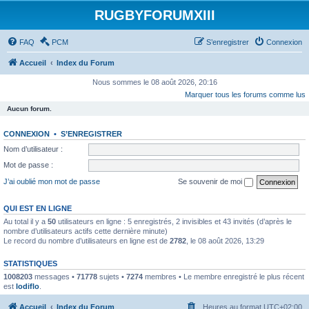
RUGBYFORUMXIII
FAQ
PCM
S’enregistrer
Connexion
Accueil
Index du Forum
Nous sommes le 08 août 2026, 20:16
Marquer tous les forums comme lus
Aucun forum.
CONNEXION
•
S’ENREGISTRER
Nom d’utilisateur :
Mot de passe :
J’ai oublié mon mot de passe
Se souvenir de moi
QUI EST EN LIGNE
Au total il y a
50
utilisateurs en ligne : 5 enregistrés, 2 invisibles et 43 invités (d’après le
nombre d’utilisateurs actifs cette dernière minute)
Le record du nombre d’utilisateurs en ligne est de
2782
, le 08 août 2026, 13:29
STATISTIQUES
1008203
messages •
71778
sujets •
7274
membres • Le membre enregistré le plus récent
est
lodiflo
.
Accueil
Index du Forum
Heures au format
UTC+02:00