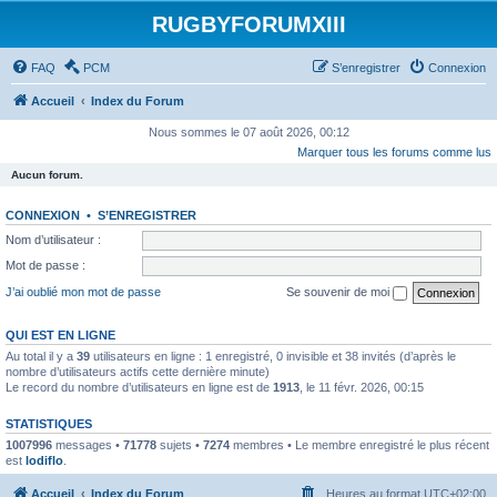
RUGBYFORUMXIII
FAQ
PCM
S’enregistrer
Connexion
Accueil
Index du Forum
Nous sommes le 07 août 2026, 00:12
Marquer tous les forums comme lus
Aucun forum.
CONNEXION
•
S’ENREGISTRER
Nom d’utilisateur :
Mot de passe :
J’ai oublié mon mot de passe
Se souvenir de moi
QUI EST EN LIGNE
Au total il y a
39
utilisateurs en ligne : 1 enregistré, 0 invisible et 38 invités (d’après le
nombre d’utilisateurs actifs cette dernière minute)
Le record du nombre d’utilisateurs en ligne est de
1913
, le 11 févr. 2026, 00:15
STATISTIQUES
1007996
messages •
71778
sujets •
7274
membres • Le membre enregistré le plus récent
est
lodiflo
.
Accueil
Index du Forum
Heures au format
UTC+02:00