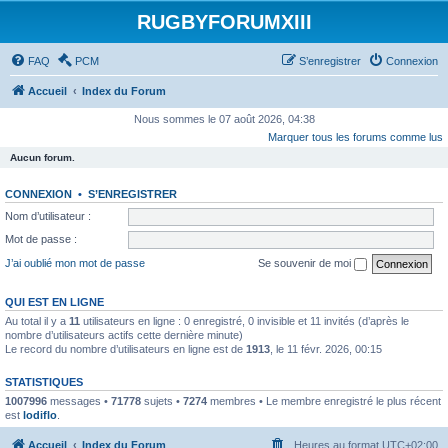
RUGBYFORUMXIII
FAQ
PCM
S’enregistrer
Connexion
Accueil
Index du Forum
Nous sommes le 07 août 2026, 04:38
Marquer tous les forums comme lus
Aucun forum.
CONNEXION
•
S’ENREGISTRER
Nom d’utilisateur :
Mot de passe :
J’ai oublié mon mot de passe
Se souvenir de moi
QUI EST EN LIGNE
Au total il y a
11
utilisateurs en ligne : 0 enregistré, 0 invisible et 11 invités (d’après le
nombre d’utilisateurs actifs cette dernière minute)
Le record du nombre d’utilisateurs en ligne est de
1913
, le 11 févr. 2026, 00:15
STATISTIQUES
1007996
messages •
71778
sujets •
7274
membres • Le membre enregistré le plus récent
est
lodiflo
.
Accueil
Index du Forum
Heures au format
UTC+02:00