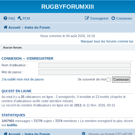
RUGBYFORUMXIII
FAQ
PCM
S’enregistrer
Connexion
Accueil
Index du Forum
Nous sommes le 06 août 2026, 16:18
Marquer tous les forums comme lus
Aucun forum.
CONNEXION
•
S’ENREGISTRER
Nom d’utilisateur :
Mot de passe :
J’ai oublié mon mot de passe
Se souvenir de moi
QUI EST EN LIGNE
Au total il y a
25
utilisateurs en ligne : 2 enregistrés, 0 invisible et 23 invités (d’après le
nombre d’utilisateurs actifs cette dernière minute)
Le record du nombre d’utilisateurs en ligne est de
1913
, le 11 févr. 2026, 00:15
STATISTIQUES
1007955
messages •
71776
sujets •
7274
membres • Le membre enregistré le plus récent
est
lodiflo
.
Accueil
Index du Forum
Heures au format
UTC+02:00