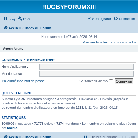
RUGBYFORUMXIII
FAQ
PCM
S’enregistrer
Connexion
Accueil
Index du Forum
Nous sommes le 07 août 2026, 08:14
Marquer tous les forums comme lus
Aucun forum.
CONNEXION
•
S’ENREGISTRER
Nom d’utilisateur :
Mot de passe :
J’ai oublié mon mot de passe
Se souvenir de moi
QUI EST EN LIGNE
Au total il y a
25
utilisateurs en ligne : 3 enregistrés, 1 invisible et 21 invités (d’après le
nombre d’utilisateurs actifs cette dernière minute)
Le record du nombre d’utilisateurs en ligne est de
1913
, le 11 févr. 2026, 00:15
STATISTIQUES
1008001
messages •
71778
sujets •
7274
membres • Le membre enregistré le plus récent
est
lodiflo
.
Accueil
Index du Forum
Heures au format
UTC+02:00