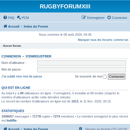
RUGBYFORUMXIII
FAQ
PCM
S’enregistrer
Connexion
Accueil
Index du Forum
Nous sommes le 08 août 2026, 04:36
Marquer tous les forums comme lus
Aucun forum.
CONNEXION
•
S’ENREGISTRER
Nom d’utilisateur :
Mot de passe :
J’ai oublié mon mot de passe
Se souvenir de moi
QUI EST EN LIGNE
Au total il y a
89
utilisateurs en ligne : 0 enregistré, 0 invisible et 89 invités (d’après le
nombre d’utilisateurs actifs cette dernière minute)
Le record du nombre d’utilisateurs en ligne est de
1913
, le 11 févr. 2026, 00:15
STATISTIQUES
1008057
messages •
71778
sujets •
7274
membres • Le membre enregistré le plus récent
est
lodiflo
.
Accueil
Index du Forum
Heures au format
UTC+02:00