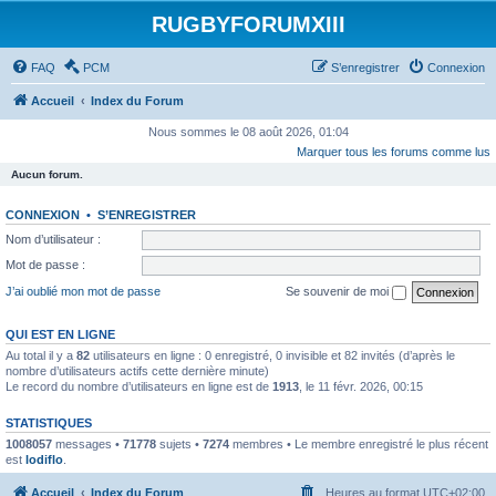
RUGBYFORUMXIII
FAQ
PCM
S’enregistrer
Connexion
Accueil
Index du Forum
Nous sommes le 08 août 2026, 01:04
Marquer tous les forums comme lus
Aucun forum.
CONNEXION
•
S’ENREGISTRER
Nom d’utilisateur :
Mot de passe :
J’ai oublié mon mot de passe
Se souvenir de moi
QUI EST EN LIGNE
Au total il y a
82
utilisateurs en ligne : 0 enregistré, 0 invisible et 82 invités (d’après le
nombre d’utilisateurs actifs cette dernière minute)
Le record du nombre d’utilisateurs en ligne est de
1913
, le 11 févr. 2026, 00:15
STATISTIQUES
1008057
messages •
71778
sujets •
7274
membres • Le membre enregistré le plus récent
est
lodiflo
.
Accueil
Index du Forum
Heures au format
UTC+02:00