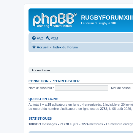
RUGBYFORUMXIII
Le forum du rugby à XIII
FAQ
PCM
Accueil
Index du Forum
Aucun forum.
CONNEXION
•
S’ENREGISTRER
Nom d’utilisateur :
Mot de passe :
QUI EST EN LIGNE
Au total il y a
25
utilisateurs en ligne : 4 enregistrés, 1 invisible et 20 invi
Le record du nombre d’utilisateurs en ligne est de
2782
, le 08 août 2026,
STATISTIQUES
1008153
messages •
71778
sujets •
7274
membres • Le membre enregist