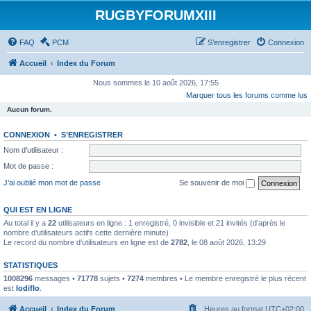
RUGBYFORUMXIII
FAQ
PCM
S’enregistrer
Connexion
Accueil
Index du Forum
Nous sommes le 10 août 2026, 17:55
Marquer tous les forums comme lus
Aucun forum.
CONNEXION
•
S’ENREGISTRER
Nom d’utilisateur :
Mot de passe :
J’ai oublié mon mot de passe
Se souvenir de moi
QUI EST EN LIGNE
Au total il y a
22
utilisateurs en ligne : 1 enregistré, 0 invisible et 21 invités (d’après le
nombre d’utilisateurs actifs cette dernière minute)
Le record du nombre d’utilisateurs en ligne est de
2782
, le 08 août 2026, 13:29
STATISTIQUES
1008296
messages •
71778
sujets •
7274
membres • Le membre enregistré le plus récent
est
lodiflo
.
Accueil
Index du Forum
Heures au format
UTC+02:00