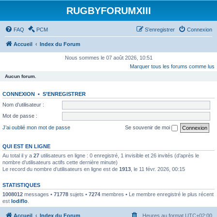
RUGBYFORUMXIII
FAQ
PCM
S’enregistrer
Connexion
Accueil
Index du Forum
Nous sommes le 07 août 2026, 10:51
Marquer tous les forums comme lus
Aucun forum.
CONNEXION
•
S’ENREGISTRER
Nom d’utilisateur :
Mot de passe :
J’ai oublié mon mot de passe
Se souvenir de moi
QUI EST EN LIGNE
Au total il y a
27
utilisateurs en ligne : 0 enregistré, 1 invisible et 26 invités (d’après le
nombre d’utilisateurs actifs cette dernière minute)
Le record du nombre d’utilisateurs en ligne est de
1913
, le 11 févr. 2026, 00:15
STATISTIQUES
1008012
messages •
71778
sujets •
7274
membres • Le membre enregistré le plus récent
est
lodiflo
.
Accueil
Index du Forum
Heures au format
UTC+02:00