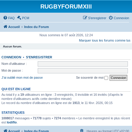
RUGBYFORUMXIII
FAQ
PCM
S’enregistrer
Connexion
Accueil
Index du Forum
Nous sommes le 07 août 2026, 12:24
Marquer tous les forums comme lus
Aucun forum.
CONNEXION
•
S’ENREGISTRER
Nom d’utilisateur :
Mot de passe :
J’ai oublié mon mot de passe
Se souvenir de moi
QUI EST EN LIGNE
Au total il y a
19
utilisateurs en ligne : 3 enregistrés, 0 invisible et 16 invités (d’après le
nombre d’utilisateurs actifs cette dernière minute)
Le record du nombre d’utilisateurs en ligne est de
1913
, le 11 févr. 2026, 00:15
STATISTIQUES
1008017
messages •
71778
sujets •
7274
membres • Le membre enregistré le plus récent
est
lodiflo
.
Accueil
Index du Forum
Heures au format
UTC+02:00