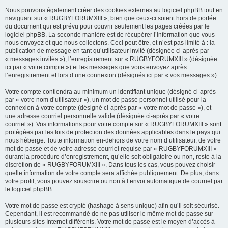
Nous pouvons également créer des cookies externes au logiciel phpBB tout en
naviguant sur « RUGBYFORUMXIII », bien que ceux-ci soient hors de portée
du document qui est prévu pour couvrir seulement les pages créées par le
logiciel phpBB. La seconde manière est de récupérer l’information que vous
nous envoyez et que nous collectons. Ceci peut être, et n’est pas limité à : la
publication de message en tant qu’utilisateur invité (désignée ci-après par
« messages invités »), l’enregistrement sur « RUGBYFORUMXIII » (désignée
ici par « votre compte ») et les messages que vous envoyez après
l’enregistrement et lors d’une connexion (désignés ici par « vos messages »).
Votre compte contiendra au minimum un identifiant unique (désigné ci-après
par « votre nom d’utilisateur »), un mot de passe personnel utilisé pour la
connexion à votre compte (désigné ci-après par « votre mot de passe »), et
une adresse courriel personnelle valide (désignée ci-après par « votre
courriel »). Vos informations pour votre compte sur « RUGBYFORUMXIII » sont
protégées par les lois de protection des données applicables dans le pays qui
nous héberge. Toute information en-dehors de votre nom d’utilisateur, de votre
mot de passe et de votre adresse courriel requise par « RUGBYFORUMXIII »
durant la procédure d’enregistrement, qu’elle soit obligatoire ou non, reste à la
discrétion de « RUGBYFORUMXIII ». Dans tous les cas, vous pouvez choisir
quelle information de votre compte sera affichée publiquement. De plus, dans
votre profil, vous pouvez souscrire ou non à l’envoi automatique de courriel par
le logiciel phpBB.
Votre mot de passe est crypté (hashage à sens unique) afin qu’il soit sécurisé.
Cependant, il est recommandé de ne pas utiliser le même mot de passe sur
plusieurs sites Internet différents. Votre mot de passe est le moyen d’accès à