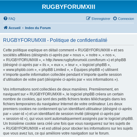
RUGBYFORUMXIII
FAQ
S’enregistrer
Connexion
Accueil
Index du Forum
RUGBYFORUMXIII - Politique de confidentialité
Cette politique explique en détail comment « RUGBYFORUMXIII » et ses
sociétés affiliées (désignés ci-après par « nous », « notre », « nos »,
« RUGBYFORUMXIII », « http://www.rugbyforumxiii.com/forum ») et phpBB
(désigné ci-après par « ils », « eux », « leur », « logiciel phpBB »,
« www.phpbb.com », « phpBB Limited », « Équipes phpBB ») utilisent
n’importe quelle information collectée pendant n’importe quelle session
d’utilisation de votre part (désignée ci-après par « vos informations »).
Vos informations sont collectées de deux manières. Premièrement, en
naviguant sur « RUGBYFORUMXIII », le logiciel phpBB créera un certain
nombre de cookies, qui sont des petits fichiers textes téléchargés dans les
fichiers temporaires du navigateur Internet de votre ordinateur. Les deux
premiers cookies ne contiennent qu’un identifiant utilisateur (désigné ci-après
par « user-id ») et un identifiant de session invité (désigné ci-après par
« session-id »), qui vous sont automatiquement assignés par le logiciel phpBB.
Un troisième cookie sera créé une fois que vous naviguerez sur les sujets de
« RUGBYFORUMXIII » et est utilisé pour stocker les informations sur les sujets
que vous avez lus, ce qui améliore votre navigation sur le forum.