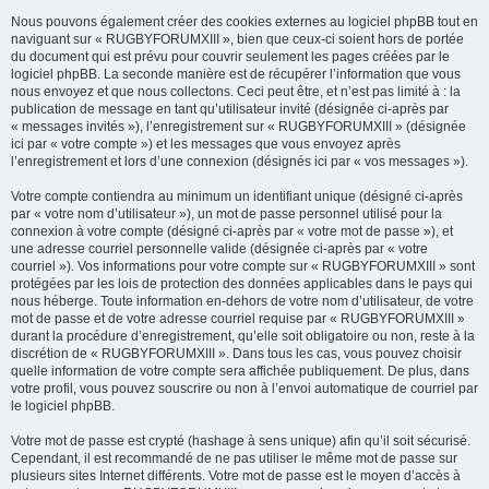
Nous pouvons également créer des cookies externes au logiciel phpBB tout en
naviguant sur « RUGBYFORUMXIII », bien que ceux-ci soient hors de portée
du document qui est prévu pour couvrir seulement les pages créées par le
logiciel phpBB. La seconde manière est de récupérer l’information que vous
nous envoyez et que nous collectons. Ceci peut être, et n’est pas limité à : la
publication de message en tant qu’utilisateur invité (désignée ci-après par
« messages invités »), l’enregistrement sur « RUGBYFORUMXIII » (désignée
ici par « votre compte ») et les messages que vous envoyez après
l’enregistrement et lors d’une connexion (désignés ici par « vos messages »).
Votre compte contiendra au minimum un identifiant unique (désigné ci-après
par « votre nom d’utilisateur »), un mot de passe personnel utilisé pour la
connexion à votre compte (désigné ci-après par « votre mot de passe »), et
une adresse courriel personnelle valide (désignée ci-après par « votre
courriel »). Vos informations pour votre compte sur « RUGBYFORUMXIII » sont
protégées par les lois de protection des données applicables dans le pays qui
nous héberge. Toute information en-dehors de votre nom d’utilisateur, de votre
mot de passe et de votre adresse courriel requise par « RUGBYFORUMXIII »
durant la procédure d’enregistrement, qu’elle soit obligatoire ou non, reste à la
discrétion de « RUGBYFORUMXIII ». Dans tous les cas, vous pouvez choisir
quelle information de votre compte sera affichée publiquement. De plus, dans
votre profil, vous pouvez souscrire ou non à l’envoi automatique de courriel par
le logiciel phpBB.
Votre mot de passe est crypté (hashage à sens unique) afin qu’il soit sécurisé.
Cependant, il est recommandé de ne pas utiliser le même mot de passe sur
plusieurs sites Internet différents. Votre mot de passe est le moyen d’accès à