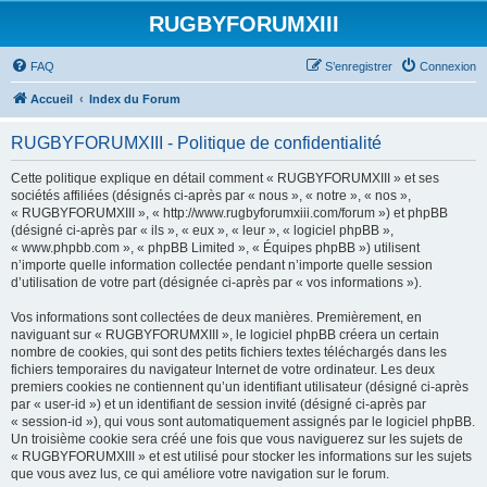
RUGBYFORUMXIII
FAQ
S’enregistrer
Connexion
Accueil
Index du Forum
RUGBYFORUMXIII - Politique de confidentialité
Cette politique explique en détail comment « RUGBYFORUMXIII » et ses
sociétés affiliées (désignés ci-après par « nous », « notre », « nos »,
« RUGBYFORUMXIII », « http://www.rugbyforumxiii.com/forum ») et phpBB
(désigné ci-après par « ils », « eux », « leur », « logiciel phpBB »,
« www.phpbb.com », « phpBB Limited », « Équipes phpBB ») utilisent
n’importe quelle information collectée pendant n’importe quelle session
d’utilisation de votre part (désignée ci-après par « vos informations »).
Vos informations sont collectées de deux manières. Premièrement, en
naviguant sur « RUGBYFORUMXIII », le logiciel phpBB créera un certain
nombre de cookies, qui sont des petits fichiers textes téléchargés dans les
fichiers temporaires du navigateur Internet de votre ordinateur. Les deux
premiers cookies ne contiennent qu’un identifiant utilisateur (désigné ci-après
par « user-id ») et un identifiant de session invité (désigné ci-après par
« session-id »), qui vous sont automatiquement assignés par le logiciel phpBB.
Un troisième cookie sera créé une fois que vous naviguerez sur les sujets de
« RUGBYFORUMXIII » et est utilisé pour stocker les informations sur les sujets
que vous avez lus, ce qui améliore votre navigation sur le forum.