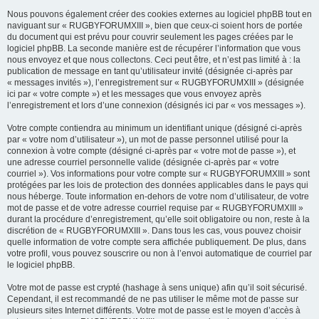
Nous pouvons également créer des cookies externes au logiciel phpBB tout en
naviguant sur « RUGBYFORUMXIII », bien que ceux-ci soient hors de portée
du document qui est prévu pour couvrir seulement les pages créées par le
logiciel phpBB. La seconde manière est de récupérer l’information que vous
nous envoyez et que nous collectons. Ceci peut être, et n’est pas limité à : la
publication de message en tant qu’utilisateur invité (désignée ci-après par
« messages invités »), l’enregistrement sur « RUGBYFORUMXIII » (désignée
ici par « votre compte ») et les messages que vous envoyez après
l’enregistrement et lors d’une connexion (désignés ici par « vos messages »).
Votre compte contiendra au minimum un identifiant unique (désigné ci-après
par « votre nom d’utilisateur »), un mot de passe personnel utilisé pour la
connexion à votre compte (désigné ci-après par « votre mot de passe »), et
une adresse courriel personnelle valide (désignée ci-après par « votre
courriel »). Vos informations pour votre compte sur « RUGBYFORUMXIII » sont
protégées par les lois de protection des données applicables dans le pays qui
nous héberge. Toute information en-dehors de votre nom d’utilisateur, de votre
mot de passe et de votre adresse courriel requise par « RUGBYFORUMXIII »
durant la procédure d’enregistrement, qu’elle soit obligatoire ou non, reste à la
discrétion de « RUGBYFORUMXIII ». Dans tous les cas, vous pouvez choisir
quelle information de votre compte sera affichée publiquement. De plus, dans
votre profil, vous pouvez souscrire ou non à l’envoi automatique de courriel par
le logiciel phpBB.
Votre mot de passe est crypté (hashage à sens unique) afin qu’il soit sécurisé.
Cependant, il est recommandé de ne pas utiliser le même mot de passe sur
plusieurs sites Internet différents. Votre mot de passe est le moyen d’accès à