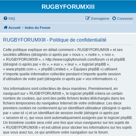
RUGBYFORUMXIII
FAQ
S’enregistrer
Connexion
Accueil
Index du Forum
RUGBYFORUMXIII - Politique de confidentialité
Cette politique explique en détail comment « RUGBYFORUMXIII » et ses
sociétés affiliées (désignés ci-après par « nous », « notre », « nos »,
« RUGBYFORUMXIII », « http://www.rugbyforumxiii.com/forum ») et phpBB
(désigné ci-après par « ils », « eux », « leur », « logiciel phpBB »,
« www.phpbb.com », « phpBB Limited », « Équipes phpBB ») utilisent
n’importe quelle information collectée pendant n’importe quelle session
d’utilisation de votre part (désignée ci-après par « vos informations »).
Vos informations sont collectées de deux manières. Premièrement, en
naviguant sur « RUGBYFORUMXIII », le logiciel phpBB créera un certain
nombre de cookies, qui sont des petits fichiers textes téléchargés dans les
fichiers temporaires du navigateur Internet de votre ordinateur. Les deux
premiers cookies ne contiennent qu’un identifiant utilisateur (désigné ci-après
par « user-id ») et un identifiant de session invité (désigné ci-après par
« session-id »), qui vous sont automatiquement assignés par le logiciel phpBB.
Un troisième cookie sera créé une fois que vous naviguerez sur les sujets de
« RUGBYFORUMXIII » et est utilisé pour stocker les informations sur les sujets
que vous avez lus, ce qui améliore votre navigation sur le forum.