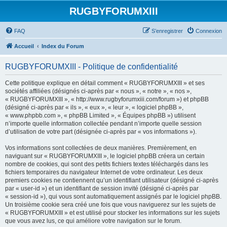
RUGBYFORUMXIII
FAQ
S’enregistrer
Connexion
Accueil
Index du Forum
RUGBYFORUMXIII - Politique de confidentialité
Cette politique explique en détail comment « RUGBYFORUMXIII » et ses
sociétés affiliées (désignés ci-après par « nous », « notre », « nos »,
« RUGBYFORUMXIII », « http://www.rugbyforumxiii.com/forum ») et phpBB
(désigné ci-après par « ils », « eux », « leur », « logiciel phpBB »,
« www.phpbb.com », « phpBB Limited », « Équipes phpBB ») utilisent
n’importe quelle information collectée pendant n’importe quelle session
d’utilisation de votre part (désignée ci-après par « vos informations »).
Vos informations sont collectées de deux manières. Premièrement, en
naviguant sur « RUGBYFORUMXIII », le logiciel phpBB créera un certain
nombre de cookies, qui sont des petits fichiers textes téléchargés dans les
fichiers temporaires du navigateur Internet de votre ordinateur. Les deux
premiers cookies ne contiennent qu’un identifiant utilisateur (désigné ci-après
par « user-id ») et un identifiant de session invité (désigné ci-après par
« session-id »), qui vous sont automatiquement assignés par le logiciel phpBB.
Un troisième cookie sera créé une fois que vous naviguerez sur les sujets de
« RUGBYFORUMXIII » et est utilisé pour stocker les informations sur les sujets
que vous avez lus, ce qui améliore votre navigation sur le forum.