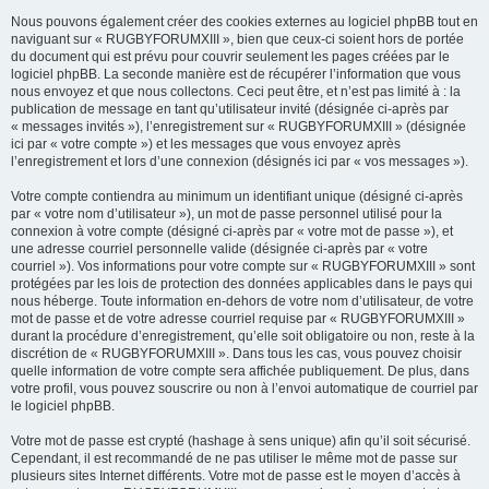
Nous pouvons également créer des cookies externes au logiciel phpBB tout en
naviguant sur « RUGBYFORUMXIII », bien que ceux-ci soient hors de portée
du document qui est prévu pour couvrir seulement les pages créées par le
logiciel phpBB. La seconde manière est de récupérer l’information que vous
nous envoyez et que nous collectons. Ceci peut être, et n’est pas limité à : la
publication de message en tant qu’utilisateur invité (désignée ci-après par
« messages invités »), l’enregistrement sur « RUGBYFORUMXIII » (désignée
ici par « votre compte ») et les messages que vous envoyez après
l’enregistrement et lors d’une connexion (désignés ici par « vos messages »).
Votre compte contiendra au minimum un identifiant unique (désigné ci-après
par « votre nom d’utilisateur »), un mot de passe personnel utilisé pour la
connexion à votre compte (désigné ci-après par « votre mot de passe »), et
une adresse courriel personnelle valide (désignée ci-après par « votre
courriel »). Vos informations pour votre compte sur « RUGBYFORUMXIII » sont
protégées par les lois de protection des données applicables dans le pays qui
nous héberge. Toute information en-dehors de votre nom d’utilisateur, de votre
mot de passe et de votre adresse courriel requise par « RUGBYFORUMXIII »
durant la procédure d’enregistrement, qu’elle soit obligatoire ou non, reste à la
discrétion de « RUGBYFORUMXIII ». Dans tous les cas, vous pouvez choisir
quelle information de votre compte sera affichée publiquement. De plus, dans
votre profil, vous pouvez souscrire ou non à l’envoi automatique de courriel par
le logiciel phpBB.
Votre mot de passe est crypté (hashage à sens unique) afin qu’il soit sécurisé.
Cependant, il est recommandé de ne pas utiliser le même mot de passe sur
plusieurs sites Internet différents. Votre mot de passe est le moyen d’accès à