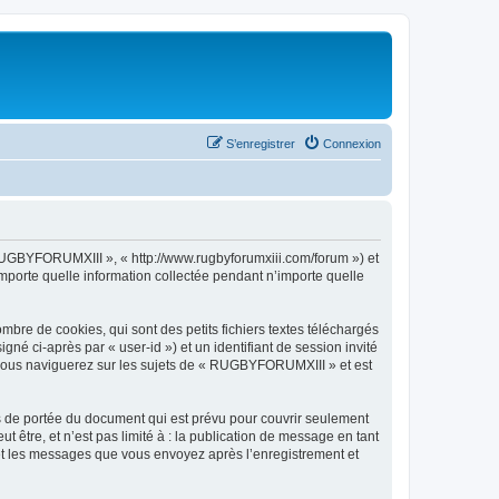
S’enregistrer
Connexion
 RUGBYFORUMXIII », « http://www.rugbyforumxiii.com/forum ») et
importe quelle information collectée pendant n’importe quelle
re de cookies, qui sont des petits fichiers textes téléchargés
gné ci-après par « user-id ») et un identifiant de session invité
e vous naviguerez sur les sujets de « RUGBYFORUMXIII » et est
 de portée du document qui est prévu pour couvrir seulement
être, et n’est pas limité à : la publication de message en tant
 et les messages que vous envoyez après l’enregistrement et