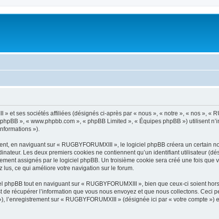
 et ses sociétés affiliées (désignés ci-après par « nous », « notre », « nos », «
iel phpBB », « www.phpbb.com », « phpBB Limited », « Équipes phpBB ») utilisent n’
informations »).
nt, en naviguant sur « RUGBYFORUMXIII », le logiciel phpBB créera un certain nomb
inateur. Les deux premiers cookies ne contiennent qu’un identifiant utilisateur (dési
quement assignés par le logiciel phpBB. Un troisième cookie sera créé une fois qu
z lus, ce qui améliore votre navigation sur le forum.
l phpBB tout en naviguant sur « RUGBYFORUMXIII », bien que ceux-ci soient hors
de récupérer l’information que vous nous envoyez et que nous collectons. Ceci peut 
s »), l’enregistrement sur « RUGBYFORUMXIII » (désignée ici par « votre compte »)