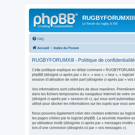
RUGBYFORUMXIII
Le forum du rugby à XIII
FAQ
Accueil
Index du Forum
RUGBYFORUMXIII - Politique de confidentialité
Cette politique explique en détail comment « RUGBYFORUMXIII »
phpBB (désigné ci-après par « ils », « eux », « leur », « logic
session d’utilisation de votre part (désignée ci-après par « vos 
Vos informations sont collectées de deux manières. Premièreme
dans les fichiers temporaires du navigateur Internet de votre ord
(désigné ci-après par « session-id »), qui vous sont automati
utilisé pour stocker les informations sur les sujets que vous ave
Nous pouvons également créer des cookies externes au logicie
les pages créées par le logiciel phpBB. La seconde manière est 
qu’utilisateur invité (désignée ci-après par « messages invité
lors d’une connexion (désignés ici par « vos messages »).