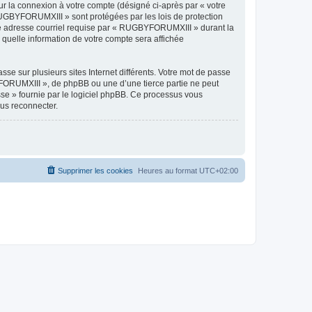
ur la connexion à votre compte (désigné ci-après par « votre
 RUGBYFORUMXIII » sont protégées par les lois de protection
tre adresse courriel requise par « RUGBYFORUMXIII » durant la
 quelle information de votre compte sera affichée
se sur plusieurs sites Internet différents. Votre mot de passe
ORUMXIII », de phpBB ou une d’une tierce partie ne peut
sse » fournie par le logiciel phpBB. Ce processus vous
ous reconnecter.
Supprimer les cookies
Heures au format
UTC+02:00