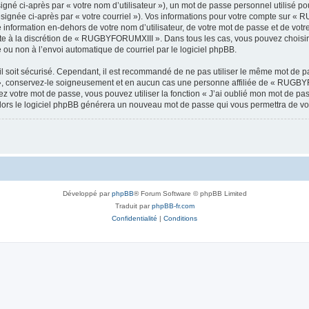
gné ci-après par « votre nom d’utilisateur »), un mot de passe personnel utilisé po
ésignée ci-après par « votre courriel »). Vos informations pour votre compte sur «
information en-dehors de votre nom d’utilisateur, de votre mot de passe et de vo
este à la discrétion de « RUGBYFORUMXIII ». Dans tous les cas, vous pouvez choisir
 ou non à l’envoi automatique de courriel par le logiciel phpBB.
l soit sécurisé. Cependant, il est recommandé de ne pas utiliser le même mot de pas
 conservez-le soigneusement et en aucun cas une personne affiliée de « RUGBYF
 votre mot de passe, vous pouvez utiliser la fonction « J’ai oublié mon mot de pa
, alors le logiciel phpBB générera un nouveau mot de passe qui vous permettra de v
Développé par
phpBB
® Forum Software © phpBB Limited
Traduit par
phpBB-fr.com
Confidentialité
|
Conditions