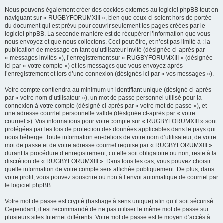
Nous pouvons également créer des cookies externes au logiciel phpBB tout en
naviguant sur « RUGBYFORUMXIII », bien que ceux-ci soient hors de portée
du document qui est prévu pour couvrir seulement les pages créées par le
logiciel phpBB. La seconde manière est de récupérer l’information que vous
nous envoyez et que nous collectons. Ceci peut être, et n’est pas limité à : la
publication de message en tant qu’utilisateur invité (désignée ci-après par
« messages invités »), l’enregistrement sur « RUGBYFORUMXIII » (désignée
ici par « votre compte ») et les messages que vous envoyez après
l’enregistrement et lors d’une connexion (désignés ici par « vos messages »).
Votre compte contiendra au minimum un identifiant unique (désigné ci-après
par « votre nom d’utilisateur »), un mot de passe personnel utilisé pour la
connexion à votre compte (désigné ci-après par « votre mot de passe »), et
une adresse courriel personnelle valide (désignée ci-après par « votre
courriel »). Vos informations pour votre compte sur « RUGBYFORUMXIII » sont
protégées par les lois de protection des données applicables dans le pays qui
nous héberge. Toute information en-dehors de votre nom d’utilisateur, de votre
mot de passe et de votre adresse courriel requise par « RUGBYFORUMXIII »
durant la procédure d’enregistrement, qu’elle soit obligatoire ou non, reste à la
discrétion de « RUGBYFORUMXIII ». Dans tous les cas, vous pouvez choisir
quelle information de votre compte sera affichée publiquement. De plus, dans
votre profil, vous pouvez souscrire ou non à l’envoi automatique de courriel par
le logiciel phpBB.
Votre mot de passe est crypté (hashage à sens unique) afin qu’il soit sécurisé.
Cependant, il est recommandé de ne pas utiliser le même mot de passe sur
plusieurs sites Internet différents. Votre mot de passe est le moyen d’accès à