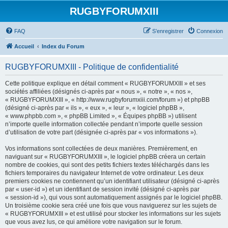
RUGBYFORUMXIII
FAQ
S’enregistrer
Connexion
Accueil
Index du Forum
RUGBYFORUMXIII - Politique de confidentialité
Cette politique explique en détail comment « RUGBYFORUMXIII » et ses
sociétés affiliées (désignés ci-après par « nous », « notre », « nos »,
« RUGBYFORUMXIII », « http://www.rugbyforumxiii.com/forum ») et phpBB
(désigné ci-après par « ils », « eux », « leur », « logiciel phpBB »,
« www.phpbb.com », « phpBB Limited », « Équipes phpBB ») utilisent
n’importe quelle information collectée pendant n’importe quelle session
d’utilisation de votre part (désignée ci-après par « vos informations »).
Vos informations sont collectées de deux manières. Premièrement, en
naviguant sur « RUGBYFORUMXIII », le logiciel phpBB créera un certain
nombre de cookies, qui sont des petits fichiers textes téléchargés dans les
fichiers temporaires du navigateur Internet de votre ordinateur. Les deux
premiers cookies ne contiennent qu’un identifiant utilisateur (désigné ci-après
par « user-id ») et un identifiant de session invité (désigné ci-après par
« session-id »), qui vous sont automatiquement assignés par le logiciel phpBB.
Un troisième cookie sera créé une fois que vous naviguerez sur les sujets de
« RUGBYFORUMXIII » et est utilisé pour stocker les informations sur les sujets
que vous avez lus, ce qui améliore votre navigation sur le forum.