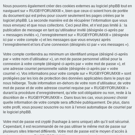
Nous pouvons également créer des cookies externes au logiciel phpBB tout en
naviguant sur « RUGBYFORUMXIII », bien que ceux-ci soient hors de portée
du document qui est prévu pour couvrir seulement les pages créées par le
logiciel phpBB. La seconde manière est de récupérer l’information que vous
nous envoyez et que nous collectons. Ceci peut être, et n’est pas limité à : la
publication de message en tant qu’utilisateur invité (désignée ci-après par
« messages invités »), l’enregistrement sur « RUGBYFORUMXIII » (désignée
ici par « votre compte ») et les messages que vous envoyez après
l’enregistrement et lors d’une connexion (désignés ici par « vos messages »).
Votre compte contiendra au minimum un identifiant unique (désigné ci-après
par « votre nom d’utilisateur »), un mot de passe personnel utilisé pour la
connexion à votre compte (désigné ci-après par « votre mot de passe »), et
une adresse courriel personnelle valide (désignée ci-après par « votre
courriel »). Vos informations pour votre compte sur « RUGBYFORUMXIII » sont
protégées par les lois de protection des données applicables dans le pays qui
nous héberge. Toute information en-dehors de votre nom d’utilisateur, de votre
mot de passe et de votre adresse courriel requise par « RUGBYFORUMXIII »
durant la procédure d’enregistrement, qu’elle soit obligatoire ou non, reste à la
discrétion de « RUGBYFORUMXIII ». Dans tous les cas, vous pouvez choisir
quelle information de votre compte sera affichée publiquement. De plus, dans
votre profil, vous pouvez souscrire ou non à l’envoi automatique de courriel par
le logiciel phpBB.
Votre mot de passe est crypté (hashage à sens unique) afin qu’il soit sécurisé.
Cependant, il est recommandé de ne pas utiliser le même mot de passe sur
plusieurs sites Internet différents. Votre mot de passe est le moyen d’accès à