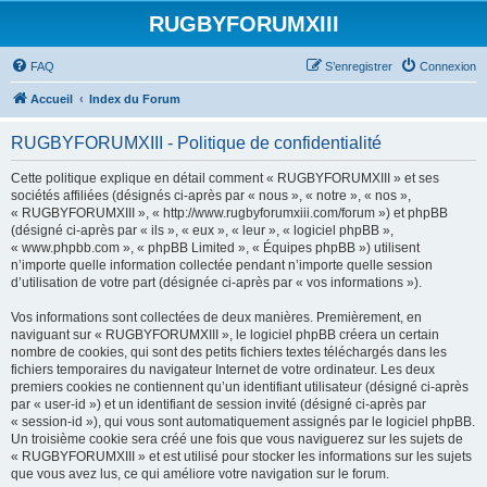
RUGBYFORUMXIII
FAQ
S’enregistrer
Connexion
Accueil
Index du Forum
RUGBYFORUMXIII - Politique de confidentialité
Cette politique explique en détail comment « RUGBYFORUMXIII » et ses
sociétés affiliées (désignés ci-après par « nous », « notre », « nos »,
« RUGBYFORUMXIII », « http://www.rugbyforumxiii.com/forum ») et phpBB
(désigné ci-après par « ils », « eux », « leur », « logiciel phpBB »,
« www.phpbb.com », « phpBB Limited », « Équipes phpBB ») utilisent
n’importe quelle information collectée pendant n’importe quelle session
d’utilisation de votre part (désignée ci-après par « vos informations »).
Vos informations sont collectées de deux manières. Premièrement, en
naviguant sur « RUGBYFORUMXIII », le logiciel phpBB créera un certain
nombre de cookies, qui sont des petits fichiers textes téléchargés dans les
fichiers temporaires du navigateur Internet de votre ordinateur. Les deux
premiers cookies ne contiennent qu’un identifiant utilisateur (désigné ci-après
par « user-id ») et un identifiant de session invité (désigné ci-après par
« session-id »), qui vous sont automatiquement assignés par le logiciel phpBB.
Un troisième cookie sera créé une fois que vous naviguerez sur les sujets de
« RUGBYFORUMXIII » et est utilisé pour stocker les informations sur les sujets
que vous avez lus, ce qui améliore votre navigation sur le forum.