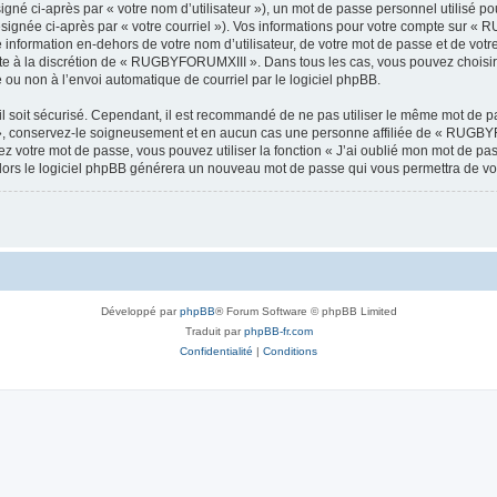
gné ci-après par « votre nom d’utilisateur »), un mot de passe personnel utilisé po
ésignée ci-après par « votre courriel »). Vos informations pour votre compte sur «
information en-dehors de votre nom d’utilisateur, de votre mot de passe et de vo
este à la discrétion de « RUGBYFORUMXIII ». Dans tous les cas, vous pouvez choisir
 ou non à l’envoi automatique de courriel par le logiciel phpBB.
l soit sécurisé. Cependant, il est recommandé de ne pas utiliser le même mot de pas
 conservez-le soigneusement et en aucun cas une personne affiliée de « RUGBYF
 votre mot de passe, vous pouvez utiliser la fonction « J’ai oublié mon mot de pa
, alors le logiciel phpBB générera un nouveau mot de passe qui vous permettra de v
Développé par
phpBB
® Forum Software © phpBB Limited
Traduit par
phpBB-fr.com
Confidentialité
|
Conditions