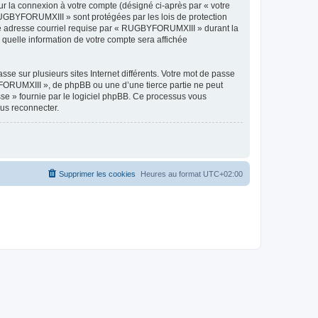
ur la connexion à votre compte (désigné ci-après par « votre
 RUGBYFORUMXIII » sont protégées par les lois de protection
tre adresse courriel requise par « RUGBYFORUMXIII » durant la
 quelle information de votre compte sera affichée
se sur plusieurs sites Internet différents. Votre mot de passe
ORUMXIII », de phpBB ou une d’une tierce partie ne peut
sse » fournie par le logiciel phpBB. Ce processus vous
ous reconnecter.
Supprimer les cookies
Heures au format
UTC+02:00