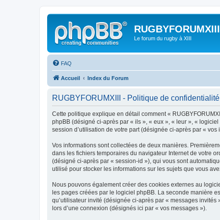
RUGBYFORUMXIII
Le forum du rugby à XIII
FAQ
Accueil
Index du Forum
RUGBYFORUMXIII - Politique de confidentialité
Cette politique explique en détail comment « RUGBYFORUMXIII »
phpBB (désigné ci-après par « ils », « eux », « leur », « logic
session d’utilisation de votre part (désignée ci-après par « vos 
Vos informations sont collectées de deux manières. Premièreme
dans les fichiers temporaires du navigateur Internet de votre ord
(désigné ci-après par « session-id »), qui vous sont automati
utilisé pour stocker les informations sur les sujets que vous ave
Nous pouvons également créer des cookies externes au logicie
les pages créées par le logiciel phpBB. La seconde manière est 
qu’utilisateur invité (désignée ci-après par « messages invité
lors d’une connexion (désignés ici par « vos messages »).