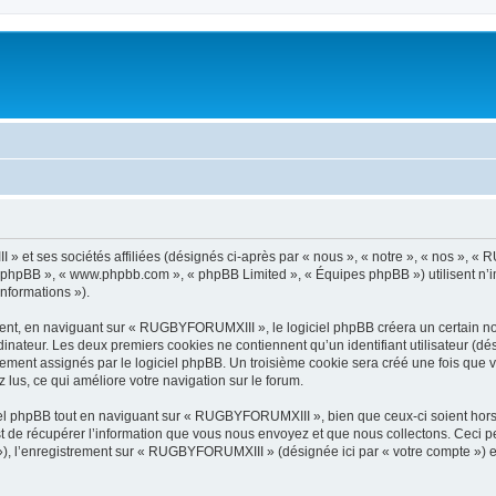
 et ses sociétés affiliées (désignés ci-après par « nous », « notre », « nos », «
iel phpBB », « www.phpbb.com », « phpBB Limited », « Équipes phpBB ») utilisent n’
informations »).
nt, en naviguant sur « RUGBYFORUMXIII », le logiciel phpBB créera un certain nomb
inateur. Les deux premiers cookies ne contiennent qu’un identifiant utilisateur (dési
quement assignés par le logiciel phpBB. Un troisième cookie sera créé une fois qu
z lus, ce qui améliore votre navigation sur le forum.
l phpBB tout en naviguant sur « RUGBYFORUMXIII », bien que ceux-ci soient hors
de récupérer l’information que vous nous envoyez et que nous collectons. Ceci peut 
s »), l’enregistrement sur « RUGBYFORUMXIII » (désignée ici par « votre compte »)