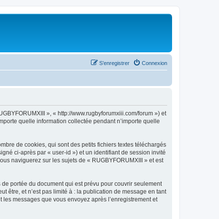
S’enregistrer
Connexion
 RUGBYFORUMXIII », « http://www.rugbyforumxiii.com/forum ») et
importe quelle information collectée pendant n’importe quelle
re de cookies, qui sont des petits fichiers textes téléchargés
gné ci-après par « user-id ») et un identifiant de session invité
e vous naviguerez sur les sujets de « RUGBYFORUMXIII » et est
 de portée du document qui est prévu pour couvrir seulement
être, et n’est pas limité à : la publication de message en tant
 et les messages que vous envoyez après l’enregistrement et