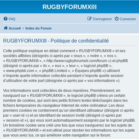
RUGBYFORUMXIII
FAQ
S’enregistrer
Connexion
Accueil
Index du Forum
RUGBYFORUMXIII - Politique de confidentialité
Cette politique explique en détail comment « RUGBYFORUMXIII » et ses
sociétés affiliées (désignés ci-après par « nous », « notre », « nos »,
« RUGBYFORUMXIII », « http://www.rugbyforumxiii.com/forum ») et phpBB
(désigné ci-après par « ils », « eux », « leur », « logiciel phpBB »,
« www.phpbb.com », « phpBB Limited », « Équipes phpBB ») utilisent
n’importe quelle information collectée pendant n’importe quelle session
d’utilisation de votre part (désignée ci-après par « vos informations »).
Vos informations sont collectées de deux manières. Premièrement, en
naviguant sur « RUGBYFORUMXIII », le logiciel phpBB créera un certain
nombre de cookies, qui sont des petits fichiers textes téléchargés dans les
fichiers temporaires du navigateur Internet de votre ordinateur. Les deux
premiers cookies ne contiennent qu’un identifiant utilisateur (désigné ci-après
par « user-id ») et un identifiant de session invité (désigné ci-après par
« session-id »), qui vous sont automatiquement assignés par le logiciel phpBB.
Un troisième cookie sera créé une fois que vous naviguerez sur les sujets de
« RUGBYFORUMXIII » et est utilisé pour stocker les informations sur les sujets
que vous avez lus, ce qui améliore votre navigation sur le forum.