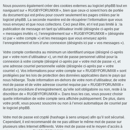
Nous pouvons également créer des cookies externes au logiciel phpBB tout en
naviguant sur « RUGBYFORUMXIII », bien que ceux-ci soient hors de portée
du document qui est prévu pour couvrir seulement les pages créées par le
logiciel phpBB. La seconde manière est de récupérer l’information que vous
nous envoyez et que nous collectons. Ceci peut être, et n’est pas limité à : la
publication de message en tant qu’utilisateur invité (désignée ci-après par
« messages invités »), l’enregistrement sur « RUGBYFORUMXIII » (désignée
ici par « votre compte ») et les messages que vous envoyez après
l’enregistrement et lors d’une connexion (désignés ici par « vos messages »).
Votre compte contiendra au minimum un identifiant unique (désigné ci-après
par « votre nom d’utilisateur »), un mot de passe personnel utilisé pour la
connexion à votre compte (désigné ci-après par « votre mot de passe »), et
une adresse courriel personnelle valide (désignée ci-après par « votre
courriel »). Vos informations pour votre compte sur « RUGBYFORUMXIII » sont
protégées par les lois de protection des données applicables dans le pays qui
nous héberge. Toute information en-dehors de votre nom d’utilisateur, de votre
mot de passe et de votre adresse courriel requise par « RUGBYFORUMXIII »
durant la procédure d’enregistrement, qu’elle soit obligatoire ou non, reste à la
discrétion de « RUGBYFORUMXIII ». Dans tous les cas, vous pouvez choisir
quelle information de votre compte sera affichée publiquement. De plus, dans
votre profil, vous pouvez souscrire ou non à l’envoi automatique de courriel par
le logiciel phpBB.
Votre mot de passe est crypté (hashage à sens unique) afin qu’il soit sécurisé.
Cependant, il est recommandé de ne pas utiliser le même mot de passe sur
plusieurs sites Internet différents. Votre mot de passe est le moyen d’accès à