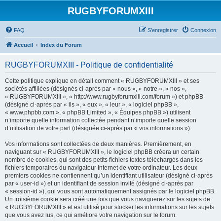
RUGBYFORUMXIII
FAQ
S’enregistrer
Connexion
Accueil
Index du Forum
RUGBYFORUMXIII - Politique de confidentialité
Cette politique explique en détail comment « RUGBYFORUMXIII » et ses
sociétés affiliées (désignés ci-après par « nous », « notre », « nos »,
« RUGBYFORUMXIII », « http://www.rugbyforumxiii.com/forum ») et phpBB
(désigné ci-après par « ils », « eux », « leur », « logiciel phpBB »,
« www.phpbb.com », « phpBB Limited », « Équipes phpBB ») utilisent
n’importe quelle information collectée pendant n’importe quelle session
d’utilisation de votre part (désignée ci-après par « vos informations »).
Vos informations sont collectées de deux manières. Premièrement, en
naviguant sur « RUGBYFORUMXIII », le logiciel phpBB créera un certain
nombre de cookies, qui sont des petits fichiers textes téléchargés dans les
fichiers temporaires du navigateur Internet de votre ordinateur. Les deux
premiers cookies ne contiennent qu’un identifiant utilisateur (désigné ci-après
par « user-id ») et un identifiant de session invité (désigné ci-après par
« session-id »), qui vous sont automatiquement assignés par le logiciel phpBB.
Un troisième cookie sera créé une fois que vous naviguerez sur les sujets de
« RUGBYFORUMXIII » et est utilisé pour stocker les informations sur les sujets
que vous avez lus, ce qui améliore votre navigation sur le forum.