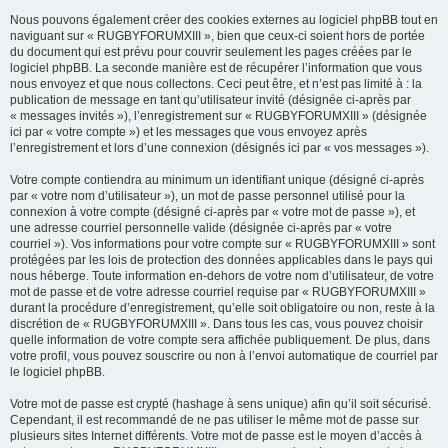
Nous pouvons également créer des cookies externes au logiciel phpBB tout en
naviguant sur « RUGBYFORUMXIII », bien que ceux-ci soient hors de portée
du document qui est prévu pour couvrir seulement les pages créées par le
logiciel phpBB. La seconde manière est de récupérer l’information que vous
nous envoyez et que nous collectons. Ceci peut être, et n’est pas limité à : la
publication de message en tant qu’utilisateur invité (désignée ci-après par
« messages invités »), l’enregistrement sur « RUGBYFORUMXIII » (désignée
ici par « votre compte ») et les messages que vous envoyez après
l’enregistrement et lors d’une connexion (désignés ici par « vos messages »).
Votre compte contiendra au minimum un identifiant unique (désigné ci-après
par « votre nom d’utilisateur »), un mot de passe personnel utilisé pour la
connexion à votre compte (désigné ci-après par « votre mot de passe »), et
une adresse courriel personnelle valide (désignée ci-après par « votre
courriel »). Vos informations pour votre compte sur « RUGBYFORUMXIII » sont
protégées par les lois de protection des données applicables dans le pays qui
nous héberge. Toute information en-dehors de votre nom d’utilisateur, de votre
mot de passe et de votre adresse courriel requise par « RUGBYFORUMXIII »
durant la procédure d’enregistrement, qu’elle soit obligatoire ou non, reste à la
discrétion de « RUGBYFORUMXIII ». Dans tous les cas, vous pouvez choisir
quelle information de votre compte sera affichée publiquement. De plus, dans
votre profil, vous pouvez souscrire ou non à l’envoi automatique de courriel par
le logiciel phpBB.
Votre mot de passe est crypté (hashage à sens unique) afin qu’il soit sécurisé.
Cependant, il est recommandé de ne pas utiliser le même mot de passe sur
plusieurs sites Internet différents. Votre mot de passe est le moyen d’accès à