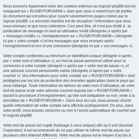
Nous pouvons également créer des cookies externes au logiciel phpBB tout en
naviguant sur « RUGBYFORUMXIII », bien que ceux-ci soient hors de portée
du document qui est prévu pour couvrir seulement les pages créées par le
logiciel phpBB. La seconde manière est de récupérer l’information que vous
nous envoyez et que nous collectons. Ceci peut être, et n’est pas limité à : la
publication de message en tant qu’utilisateur invité (désignée ci-après par
« messages invités »), l’enregistrement sur « RUGBYFORUMXIII » (désignée
ici par « votre compte ») et les messages que vous envoyez après
l’enregistrement et lors d’une connexion (désignés ici par « vos messages »).
Votre compte contiendra au minimum un identifiant unique (désigné ci-après
par « votre nom d’utilisateur »), un mot de passe personnel utilisé pour la
connexion à votre compte (désigné ci-après par « votre mot de passe »), et
une adresse courriel personnelle valide (désignée ci-après par « votre
courriel »). Vos informations pour votre compte sur « RUGBYFORUMXIII » sont
protégées par les lois de protection des données applicables dans le pays qui
nous héberge. Toute information en-dehors de votre nom d’utilisateur, de votre
mot de passe et de votre adresse courriel requise par « RUGBYFORUMXIII »
durant la procédure d’enregistrement, qu’elle soit obligatoire ou non, reste à la
discrétion de « RUGBYFORUMXIII ». Dans tous les cas, vous pouvez choisir
quelle information de votre compte sera affichée publiquement. De plus, dans
votre profil, vous pouvez souscrire ou non à l’envoi automatique de courriel par
le logiciel phpBB.
Votre mot de passe est crypté (hashage à sens unique) afin qu’il soit sécurisé.
Cependant, il est recommandé de ne pas utiliser le même mot de passe sur
plusieurs sites Internet différents. Votre mot de passe est le moyen d’accès à