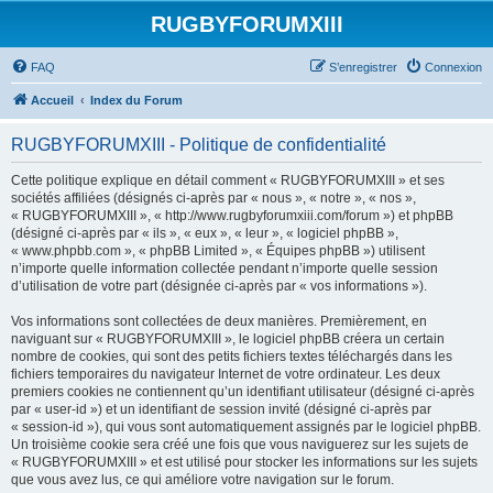
RUGBYFORUMXIII
FAQ
S’enregistrer
Connexion
Accueil
Index du Forum
RUGBYFORUMXIII - Politique de confidentialité
Cette politique explique en détail comment « RUGBYFORUMXIII » et ses
sociétés affiliées (désignés ci-après par « nous », « notre », « nos »,
« RUGBYFORUMXIII », « http://www.rugbyforumxiii.com/forum ») et phpBB
(désigné ci-après par « ils », « eux », « leur », « logiciel phpBB »,
« www.phpbb.com », « phpBB Limited », « Équipes phpBB ») utilisent
n’importe quelle information collectée pendant n’importe quelle session
d’utilisation de votre part (désignée ci-après par « vos informations »).
Vos informations sont collectées de deux manières. Premièrement, en
naviguant sur « RUGBYFORUMXIII », le logiciel phpBB créera un certain
nombre de cookies, qui sont des petits fichiers textes téléchargés dans les
fichiers temporaires du navigateur Internet de votre ordinateur. Les deux
premiers cookies ne contiennent qu’un identifiant utilisateur (désigné ci-après
par « user-id ») et un identifiant de session invité (désigné ci-après par
« session-id »), qui vous sont automatiquement assignés par le logiciel phpBB.
Un troisième cookie sera créé une fois que vous naviguerez sur les sujets de
« RUGBYFORUMXIII » et est utilisé pour stocker les informations sur les sujets
que vous avez lus, ce qui améliore votre navigation sur le forum.