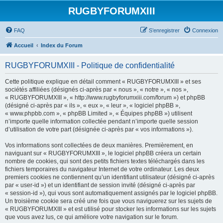
RUGBYFORUMXIII
FAQ
S’enregistrer
Connexion
Accueil
Index du Forum
RUGBYFORUMXIII - Politique de confidentialité
Cette politique explique en détail comment « RUGBYFORUMXIII » et ses
sociétés affiliées (désignés ci-après par « nous », « notre », « nos »,
« RUGBYFORUMXIII », « http://www.rugbyforumxiii.com/forum ») et phpBB
(désigné ci-après par « ils », « eux », « leur », « logiciel phpBB »,
« www.phpbb.com », « phpBB Limited », « Équipes phpBB ») utilisent
n’importe quelle information collectée pendant n’importe quelle session
d’utilisation de votre part (désignée ci-après par « vos informations »).
Vos informations sont collectées de deux manières. Premièrement, en
naviguant sur « RUGBYFORUMXIII », le logiciel phpBB créera un certain
nombre de cookies, qui sont des petits fichiers textes téléchargés dans les
fichiers temporaires du navigateur Internet de votre ordinateur. Les deux
premiers cookies ne contiennent qu’un identifiant utilisateur (désigné ci-après
par « user-id ») et un identifiant de session invité (désigné ci-après par
« session-id »), qui vous sont automatiquement assignés par le logiciel phpBB.
Un troisième cookie sera créé une fois que vous naviguerez sur les sujets de
« RUGBYFORUMXIII » et est utilisé pour stocker les informations sur les sujets
que vous avez lus, ce qui améliore votre navigation sur le forum.