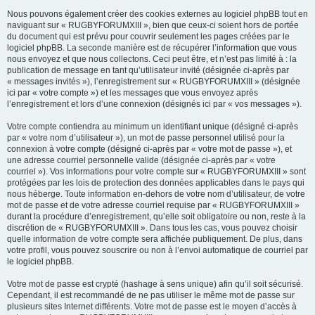
Nous pouvons également créer des cookies externes au logiciel phpBB tout en
naviguant sur « RUGBYFORUMXIII », bien que ceux-ci soient hors de portée
du document qui est prévu pour couvrir seulement les pages créées par le
logiciel phpBB. La seconde manière est de récupérer l’information que vous
nous envoyez et que nous collectons. Ceci peut être, et n’est pas limité à : la
publication de message en tant qu’utilisateur invité (désignée ci-après par
« messages invités »), l’enregistrement sur « RUGBYFORUMXIII » (désignée
ici par « votre compte ») et les messages que vous envoyez après
l’enregistrement et lors d’une connexion (désignés ici par « vos messages »).
Votre compte contiendra au minimum un identifiant unique (désigné ci-après
par « votre nom d’utilisateur »), un mot de passe personnel utilisé pour la
connexion à votre compte (désigné ci-après par « votre mot de passe »), et
une adresse courriel personnelle valide (désignée ci-après par « votre
courriel »). Vos informations pour votre compte sur « RUGBYFORUMXIII » sont
protégées par les lois de protection des données applicables dans le pays qui
nous héberge. Toute information en-dehors de votre nom d’utilisateur, de votre
mot de passe et de votre adresse courriel requise par « RUGBYFORUMXIII »
durant la procédure d’enregistrement, qu’elle soit obligatoire ou non, reste à la
discrétion de « RUGBYFORUMXIII ». Dans tous les cas, vous pouvez choisir
quelle information de votre compte sera affichée publiquement. De plus, dans
votre profil, vous pouvez souscrire ou non à l’envoi automatique de courriel par
le logiciel phpBB.
Votre mot de passe est crypté (hashage à sens unique) afin qu’il soit sécurisé.
Cependant, il est recommandé de ne pas utiliser le même mot de passe sur
plusieurs sites Internet différents. Votre mot de passe est le moyen d’accès à