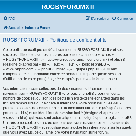
RUGBYFORUMXIII
FAQ
S’enregistrer
Connexion
Accueil
Index du Forum
RUGBYFORUMXIII - Politique de confidentialité
Cette politique explique en détail comment « RUGBYFORUMXIII » et ses
sociétés affiliées (désignés ci-après par « nous », « notre », « nos »,
« RUGBYFORUMXIII », « http://www.rugbyforumxiii.com/forum ») et phpBB
(désigné ci-après par « ils », « eux », « leur », « logiciel phpBB »,
« www.phpbb.com », « phpBB Limited », « Équipes phpBB ») utilisent
n’importe quelle information collectée pendant n’importe quelle session
d’utilisation de votre part (désignée ci-après par « vos informations »).
Vos informations sont collectées de deux manières. Premièrement, en
naviguant sur « RUGBYFORUMXIII », le logiciel phpBB créera un certain
nombre de cookies, qui sont des petits fichiers textes téléchargés dans les
fichiers temporaires du navigateur Internet de votre ordinateur. Les deux
premiers cookies ne contiennent qu’un identifiant utilisateur (désigné ci-après
par « user-id ») et un identifiant de session invité (désigné ci-après par
« session-id »), qui vous sont automatiquement assignés par le logiciel phpBB.
Un troisième cookie sera créé une fois que vous naviguerez sur les sujets de
« RUGBYFORUMXIII » et est utilisé pour stocker les informations sur les sujets
que vous avez lus, ce qui améliore votre navigation sur le forum.