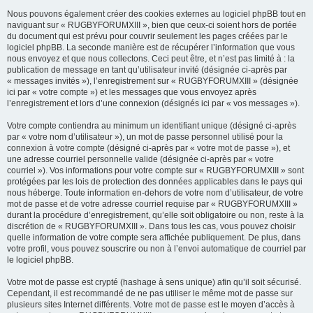
Nous pouvons également créer des cookies externes au logiciel phpBB tout en
naviguant sur « RUGBYFORUMXIII », bien que ceux-ci soient hors de portée
du document qui est prévu pour couvrir seulement les pages créées par le
logiciel phpBB. La seconde manière est de récupérer l’information que vous
nous envoyez et que nous collectons. Ceci peut être, et n’est pas limité à : la
publication de message en tant qu’utilisateur invité (désignée ci-après par
« messages invités »), l’enregistrement sur « RUGBYFORUMXIII » (désignée
ici par « votre compte ») et les messages que vous envoyez après
l’enregistrement et lors d’une connexion (désignés ici par « vos messages »).
Votre compte contiendra au minimum un identifiant unique (désigné ci-après
par « votre nom d’utilisateur »), un mot de passe personnel utilisé pour la
connexion à votre compte (désigné ci-après par « votre mot de passe »), et
une adresse courriel personnelle valide (désignée ci-après par « votre
courriel »). Vos informations pour votre compte sur « RUGBYFORUMXIII » sont
protégées par les lois de protection des données applicables dans le pays qui
nous héberge. Toute information en-dehors de votre nom d’utilisateur, de votre
mot de passe et de votre adresse courriel requise par « RUGBYFORUMXIII »
durant la procédure d’enregistrement, qu’elle soit obligatoire ou non, reste à la
discrétion de « RUGBYFORUMXIII ». Dans tous les cas, vous pouvez choisir
quelle information de votre compte sera affichée publiquement. De plus, dans
votre profil, vous pouvez souscrire ou non à l’envoi automatique de courriel par
le logiciel phpBB.
Votre mot de passe est crypté (hashage à sens unique) afin qu’il soit sécurisé.
Cependant, il est recommandé de ne pas utiliser le même mot de passe sur
plusieurs sites Internet différents. Votre mot de passe est le moyen d’accès à