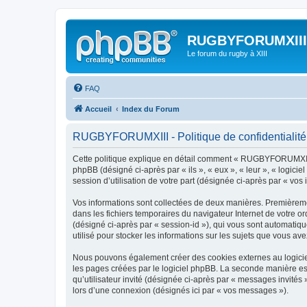
RUGBYFORUMXIII
Le forum du rugby à XIII
FAQ
Accueil
Index du Forum
RUGBYFORUMXIII - Politique de confidentialité
Cette politique explique en détail comment « RUGBYFORUMXIII »
phpBB (désigné ci-après par « ils », « eux », « leur », « logic
session d’utilisation de votre part (désignée ci-après par « vos 
Vos informations sont collectées de deux manières. Premièreme
dans les fichiers temporaires du navigateur Internet de votre ord
(désigné ci-après par « session-id »), qui vous sont automati
utilisé pour stocker les informations sur les sujets que vous ave
Nous pouvons également créer des cookies externes au logicie
les pages créées par le logiciel phpBB. La seconde manière est 
qu’utilisateur invité (désignée ci-après par « messages invité
lors d’une connexion (désignés ici par « vos messages »).