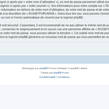
gné ci-après par « votre nom d’utilisateur »), un mot de passe personnel utilisé po
ésignée ci-après par « votre courriel »). Vos informations pour votre compte sur «
information en-dehors de votre nom d’utilisateur, de votre mot de passe et de vo
este à la discrétion de « RUGBYFORUMXIII ». Dans tous les cas, vous pouvez choisir
 ou non à l’envoi automatique de courriel par le logiciel phpBB.
l soit sécurisé. Cependant, il est recommandé de ne pas utiliser le même mot de pas
 conservez-le soigneusement et en aucun cas une personne affiliée de « RUGBYF
 votre mot de passe, vous pouvez utiliser la fonction « J’ai oublié mon mot de pa
, alors le logiciel phpBB générera un nouveau mot de passe qui vous permettra de v
Développé par
phpBB
® Forum Software © phpBB Limited
Traduit par
phpBB-fr.com
Confidentialité
|
Conditions