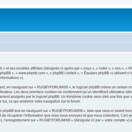
 et ses sociétés affiliées (désignés ci-après par « nous », « notre », « nos », «
iel phpBB », « www.phpbb.com », « phpBB Limited », « Équipes phpBB ») utilisent n’
informations »).
nt, en naviguant sur « RUGBYFORUMXIII », le logiciel phpBB créera un certain nomb
inateur. Les deux premiers cookies ne contiennent qu’un identifiant utilisateur (dési
quement assignés par le logiciel phpBB. Un troisième cookie sera créé une fois qu
z lus, ce qui améliore votre navigation sur le forum.
l phpBB tout en naviguant sur « RUGBYFORUMXIII », bien que ceux-ci soient hors
de récupérer l’information que vous nous envoyez et que nous collectons. Ceci peut 
s »), l’enregistrement sur « RUGBYFORUMXIII » (désignée ici par « votre compte »)