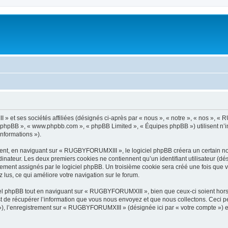
 et ses sociétés affiliées (désignés ci-après par « nous », « notre », « nos », «
iel phpBB », « www.phpbb.com », « phpBB Limited », « Équipes phpBB ») utilisent n’
informations »).
nt, en naviguant sur « RUGBYFORUMXIII », le logiciel phpBB créera un certain nomb
inateur. Les deux premiers cookies ne contiennent qu’un identifiant utilisateur (dési
quement assignés par le logiciel phpBB. Un troisième cookie sera créé une fois qu
z lus, ce qui améliore votre navigation sur le forum.
l phpBB tout en naviguant sur « RUGBYFORUMXIII », bien que ceux-ci soient hors
de récupérer l’information que vous nous envoyez et que nous collectons. Ceci peut 
s »), l’enregistrement sur « RUGBYFORUMXIII » (désignée ici par « votre compte »)