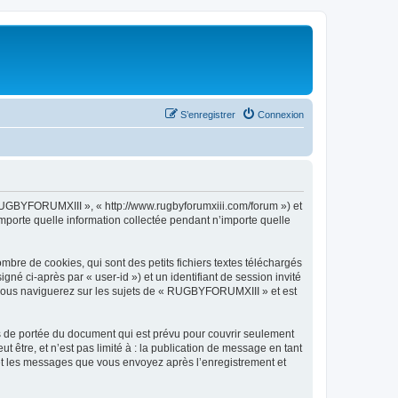
S’enregistrer
Connexion
 RUGBYFORUMXIII », « http://www.rugbyforumxiii.com/forum ») et
importe quelle information collectée pendant n’importe quelle
re de cookies, qui sont des petits fichiers textes téléchargés
gné ci-après par « user-id ») et un identifiant de session invité
e vous naviguerez sur les sujets de « RUGBYFORUMXIII » et est
 de portée du document qui est prévu pour couvrir seulement
être, et n’est pas limité à : la publication de message en tant
 et les messages que vous envoyez après l’enregistrement et