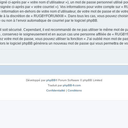
gné ci-après par « votre nom d’utilisateur »), un mot de passe personnel utilisé po
ésignée ci-après par « votre courriel »). Vos informations pour votre compte sur «
information en-dehors de votre nom d’utilisateur, de votre mot de passe et de vo
este à la discrétion de « RUGBYFORUMXIII ». Dans tous les cas, vous pouvez choisir
 ou non à l’envoi automatique de courriel par le logiciel phpBB.
l soit sécurisé. Cependant, il est recommandé de ne pas utiliser le même mot de pas
 conservez-le soigneusement et en aucun cas une personne affiliée de « RUGBYF
 votre mot de passe, vous pouvez utiliser la fonction « J’ai oublié mon mot de pa
, alors le logiciel phpBB générera un nouveau mot de passe qui vous permettra de v
Développé par
phpBB
® Forum Software © phpBB Limited
Traduit par
phpBB-fr.com
Confidentialité
|
Conditions