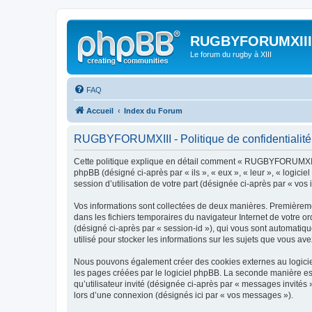
RUGBYFORUMXIII
Le forum du rugby à XIII
FAQ
Accueil
Index du Forum
RUGBYFORUMXIII - Politique de confidentialité
Cette politique explique en détail comment « RUGBYFORUMXIII »
phpBB (désigné ci-après par « ils », « eux », « leur », « logic
session d’utilisation de votre part (désignée ci-après par « vos 
Vos informations sont collectées de deux manières. Premièreme
dans les fichiers temporaires du navigateur Internet de votre ord
(désigné ci-après par « session-id »), qui vous sont automati
utilisé pour stocker les informations sur les sujets que vous ave
Nous pouvons également créer des cookies externes au logicie
les pages créées par le logiciel phpBB. La seconde manière est 
qu’utilisateur invité (désignée ci-après par « messages invité
lors d’une connexion (désignés ici par « vos messages »).