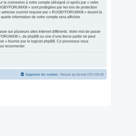
ur la connexion à votre compte (désigné ci-après par « votre
 RUGBYFORUMXIII » sont protégées par les lois de protection
tre adresse courriel requise par « RUGBYFORUMXIII » durant la
 quelle information de votre compte sera affichée
se sur plusieurs sites Internet différents. Votre mot de passe
ORUMXIII », de phpBB ou une d’une tierce partie ne peut
sse » fournie par le logiciel phpBB. Ce processus vous
ous reconnecter.
Supprimer les cookies
Heures au format
UTC+02:00