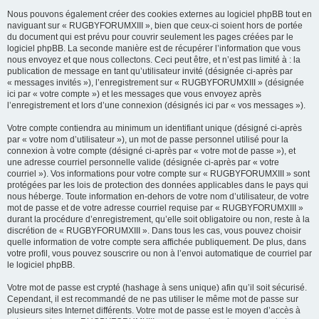
Nous pouvons également créer des cookies externes au logiciel phpBB tout en
naviguant sur « RUGBYFORUMXIII », bien que ceux-ci soient hors de portée
du document qui est prévu pour couvrir seulement les pages créées par le
logiciel phpBB. La seconde manière est de récupérer l’information que vous
nous envoyez et que nous collectons. Ceci peut être, et n’est pas limité à : la
publication de message en tant qu’utilisateur invité (désignée ci-après par
« messages invités »), l’enregistrement sur « RUGBYFORUMXIII » (désignée
ici par « votre compte ») et les messages que vous envoyez après
l’enregistrement et lors d’une connexion (désignés ici par « vos messages »).
Votre compte contiendra au minimum un identifiant unique (désigné ci-après
par « votre nom d’utilisateur »), un mot de passe personnel utilisé pour la
connexion à votre compte (désigné ci-après par « votre mot de passe »), et
une adresse courriel personnelle valide (désignée ci-après par « votre
courriel »). Vos informations pour votre compte sur « RUGBYFORUMXIII » sont
protégées par les lois de protection des données applicables dans le pays qui
nous héberge. Toute information en-dehors de votre nom d’utilisateur, de votre
mot de passe et de votre adresse courriel requise par « RUGBYFORUMXIII »
durant la procédure d’enregistrement, qu’elle soit obligatoire ou non, reste à la
discrétion de « RUGBYFORUMXIII ». Dans tous les cas, vous pouvez choisir
quelle information de votre compte sera affichée publiquement. De plus, dans
votre profil, vous pouvez souscrire ou non à l’envoi automatique de courriel par
le logiciel phpBB.
Votre mot de passe est crypté (hashage à sens unique) afin qu’il soit sécurisé.
Cependant, il est recommandé de ne pas utiliser le même mot de passe sur
plusieurs sites Internet différents. Votre mot de passe est le moyen d’accès à