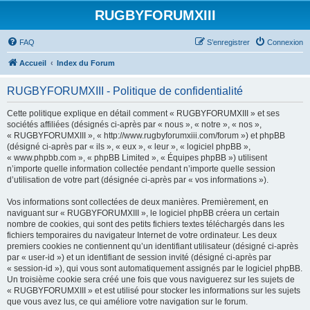
RUGBYFORUMXIII
FAQ
S’enregistrer
Connexion
Accueil
Index du Forum
RUGBYFORUMXIII - Politique de confidentialité
Cette politique explique en détail comment « RUGBYFORUMXIII » et ses
sociétés affiliées (désignés ci-après par « nous », « notre », « nos »,
« RUGBYFORUMXIII », « http://www.rugbyforumxiii.com/forum ») et phpBB
(désigné ci-après par « ils », « eux », « leur », « logiciel phpBB »,
« www.phpbb.com », « phpBB Limited », « Équipes phpBB ») utilisent
n’importe quelle information collectée pendant n’importe quelle session
d’utilisation de votre part (désignée ci-après par « vos informations »).
Vos informations sont collectées de deux manières. Premièrement, en
naviguant sur « RUGBYFORUMXIII », le logiciel phpBB créera un certain
nombre de cookies, qui sont des petits fichiers textes téléchargés dans les
fichiers temporaires du navigateur Internet de votre ordinateur. Les deux
premiers cookies ne contiennent qu’un identifiant utilisateur (désigné ci-après
par « user-id ») et un identifiant de session invité (désigné ci-après par
« session-id »), qui vous sont automatiquement assignés par le logiciel phpBB.
Un troisième cookie sera créé une fois que vous naviguerez sur les sujets de
« RUGBYFORUMXIII » et est utilisé pour stocker les informations sur les sujets
que vous avez lus, ce qui améliore votre navigation sur le forum.