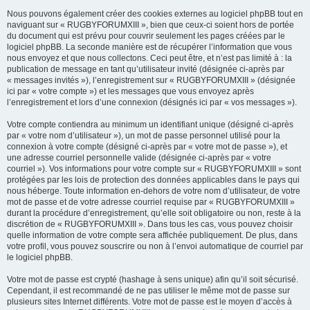
Nous pouvons également créer des cookies externes au logiciel phpBB tout en
naviguant sur « RUGBYFORUMXIII », bien que ceux-ci soient hors de portée
du document qui est prévu pour couvrir seulement les pages créées par le
logiciel phpBB. La seconde manière est de récupérer l’information que vous
nous envoyez et que nous collectons. Ceci peut être, et n’est pas limité à : la
publication de message en tant qu’utilisateur invité (désignée ci-après par
« messages invités »), l’enregistrement sur « RUGBYFORUMXIII » (désignée
ici par « votre compte ») et les messages que vous envoyez après
l’enregistrement et lors d’une connexion (désignés ici par « vos messages »).
Votre compte contiendra au minimum un identifiant unique (désigné ci-après
par « votre nom d’utilisateur »), un mot de passe personnel utilisé pour la
connexion à votre compte (désigné ci-après par « votre mot de passe »), et
une adresse courriel personnelle valide (désignée ci-après par « votre
courriel »). Vos informations pour votre compte sur « RUGBYFORUMXIII » sont
protégées par les lois de protection des données applicables dans le pays qui
nous héberge. Toute information en-dehors de votre nom d’utilisateur, de votre
mot de passe et de votre adresse courriel requise par « RUGBYFORUMXIII »
durant la procédure d’enregistrement, qu’elle soit obligatoire ou non, reste à la
discrétion de « RUGBYFORUMXIII ». Dans tous les cas, vous pouvez choisir
quelle information de votre compte sera affichée publiquement. De plus, dans
votre profil, vous pouvez souscrire ou non à l’envoi automatique de courriel par
le logiciel phpBB.
Votre mot de passe est crypté (hashage à sens unique) afin qu’il soit sécurisé.
Cependant, il est recommandé de ne pas utiliser le même mot de passe sur
plusieurs sites Internet différents. Votre mot de passe est le moyen d’accès à