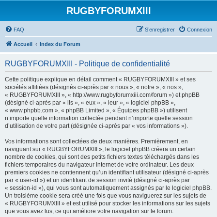
RUGBYFORUMXIII
FAQ
S’enregistrer
Connexion
Accueil
Index du Forum
RUGBYFORUMXIII - Politique de confidentialité
Cette politique explique en détail comment « RUGBYFORUMXIII » et ses
sociétés affiliées (désignés ci-après par « nous », « notre », « nos »,
« RUGBYFORUMXIII », « http://www.rugbyforumxiii.com/forum ») et phpBB
(désigné ci-après par « ils », « eux », « leur », « logiciel phpBB »,
« www.phpbb.com », « phpBB Limited », « Équipes phpBB ») utilisent
n’importe quelle information collectée pendant n’importe quelle session
d’utilisation de votre part (désignée ci-après par « vos informations »).
Vos informations sont collectées de deux manières. Premièrement, en
naviguant sur « RUGBYFORUMXIII », le logiciel phpBB créera un certain
nombre de cookies, qui sont des petits fichiers textes téléchargés dans les
fichiers temporaires du navigateur Internet de votre ordinateur. Les deux
premiers cookies ne contiennent qu’un identifiant utilisateur (désigné ci-après
par « user-id ») et un identifiant de session invité (désigné ci-après par
« session-id »), qui vous sont automatiquement assignés par le logiciel phpBB.
Un troisième cookie sera créé une fois que vous naviguerez sur les sujets de
« RUGBYFORUMXIII » et est utilisé pour stocker les informations sur les sujets
que vous avez lus, ce qui améliore votre navigation sur le forum.