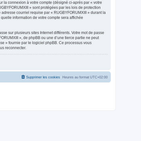
ur la connexion à votre compte (désigné ci-après par « votre
 RUGBYFORUMXIII » sont protégées par les lois de protection
tre adresse courriel requise par « RUGBYFORUMXIII » durant la
 quelle information de votre compte sera affichée
se sur plusieurs sites Internet différents. Votre mot de passe
ORUMXIII », de phpBB ou une d’une tierce partie ne peut
sse » fournie par le logiciel phpBB. Ce processus vous
ous reconnecter.
Supprimer les cookies
Heures au format
UTC+02:00