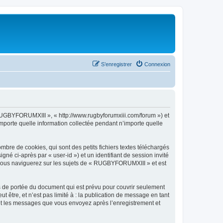
S’enregistrer
Connexion
 RUGBYFORUMXIII », « http://www.rugbyforumxiii.com/forum ») et
importe quelle information collectée pendant n’importe quelle
re de cookies, qui sont des petits fichiers textes téléchargés
gné ci-après par « user-id ») et un identifiant de session invité
e vous naviguerez sur les sujets de « RUGBYFORUMXIII » et est
 de portée du document qui est prévu pour couvrir seulement
être, et n’est pas limité à : la publication de message en tant
 et les messages que vous envoyez après l’enregistrement et