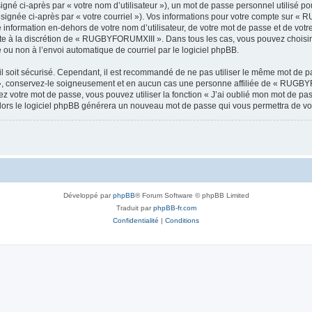
gné ci-après par « votre nom d’utilisateur »), un mot de passe personnel utilisé po
ésignée ci-après par « votre courriel »). Vos informations pour votre compte sur «
information en-dehors de votre nom d’utilisateur, de votre mot de passe et de vo
este à la discrétion de « RUGBYFORUMXIII ». Dans tous les cas, vous pouvez choisir
 ou non à l’envoi automatique de courriel par le logiciel phpBB.
l soit sécurisé. Cependant, il est recommandé de ne pas utiliser le même mot de pas
 conservez-le soigneusement et en aucun cas une personne affiliée de « RUGBYF
 votre mot de passe, vous pouvez utiliser la fonction « J’ai oublié mon mot de pa
, alors le logiciel phpBB générera un nouveau mot de passe qui vous permettra de v
Développé par
phpBB
® Forum Software © phpBB Limited
Traduit par
phpBB-fr.com
Confidentialité
|
Conditions