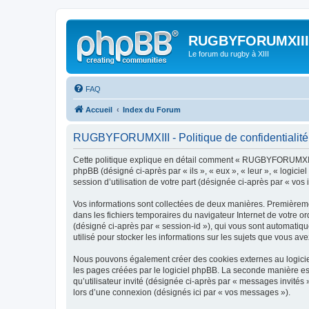
RUGBYFORUMXIII
Le forum du rugby à XIII
FAQ
Accueil
Index du Forum
RUGBYFORUMXIII - Politique de confidentialité
Cette politique explique en détail comment « RUGBYFORUMXIII »
phpBB (désigné ci-après par « ils », « eux », « leur », « logic
session d’utilisation de votre part (désignée ci-après par « vos 
Vos informations sont collectées de deux manières. Premièreme
dans les fichiers temporaires du navigateur Internet de votre ord
(désigné ci-après par « session-id »), qui vous sont automati
utilisé pour stocker les informations sur les sujets que vous ave
Nous pouvons également créer des cookies externes au logicie
les pages créées par le logiciel phpBB. La seconde manière est 
qu’utilisateur invité (désignée ci-après par « messages invité
lors d’une connexion (désignés ici par « vos messages »).