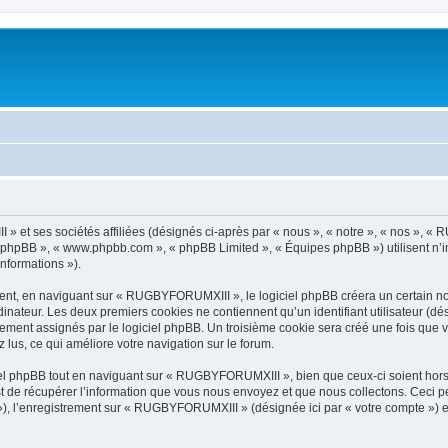
 et ses sociétés affiliées (désignés ci-après par « nous », « notre », « nos », «
iel phpBB », « www.phpbb.com », « phpBB Limited », « Équipes phpBB ») utilisent n’
informations »).
nt, en naviguant sur « RUGBYFORUMXIII », le logiciel phpBB créera un certain nomb
inateur. Les deux premiers cookies ne contiennent qu’un identifiant utilisateur (dési
quement assignés par le logiciel phpBB. Un troisième cookie sera créé une fois qu
z lus, ce qui améliore votre navigation sur le forum.
l phpBB tout en naviguant sur « RUGBYFORUMXIII », bien que ceux-ci soient hors
de récupérer l’information que vous nous envoyez et que nous collectons. Ceci peut 
s »), l’enregistrement sur « RUGBYFORUMXIII » (désignée ici par « votre compte »)