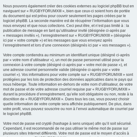
Nous pouvons également créer des cookies externes au logiciel phpBB tout en
naviguant sur « RUGBYFORUMXIII », bien que ceux-ci soient hors de portée
du document qui est prévu pour couvrir seulement les pages créées par le
logiciel phpBB. La seconde manière est de récupérer l’information que vous
nous envoyez et que nous collectons. Ceci peut être, et n’est pas limité à : la
publication de message en tant qu’utilisateur invité (désignée ci-après par
« messages invités »), l’enregistrement sur « RUGBYFORUMXIII » (désignée
ici par « votre compte ») et les messages que vous envoyez après
l’enregistrement et lors d’une connexion (désignés ici par « vos messages »).
Votre compte contiendra au minimum un identifiant unique (désigné ci-après
par « votre nom d’utilisateur »), un mot de passe personnel utilisé pour la
connexion à votre compte (désigné ci-après par « votre mot de passe »), et
une adresse courriel personnelle valide (désignée ci-après par « votre
courriel »). Vos informations pour votre compte sur « RUGBYFORUMXIII » sont
protégées par les lois de protection des données applicables dans le pays qui
nous héberge. Toute information en-dehors de votre nom d’utilisateur, de votre
mot de passe et de votre adresse courriel requise par « RUGBYFORUMXIII »
durant la procédure d’enregistrement, qu’elle soit obligatoire ou non, reste à la
discrétion de « RUGBYFORUMXIII ». Dans tous les cas, vous pouvez choisir
quelle information de votre compte sera affichée publiquement. De plus, dans
votre profil, vous pouvez souscrire ou non à l’envoi automatique de courriel par
le logiciel phpBB.
Votre mot de passe est crypté (hashage à sens unique) afin qu’il soit sécurisé.
Cependant, il est recommandé de ne pas utiliser le même mot de passe sur
plusieurs sites Internet différents. Votre mot de passe est le moyen d’accès à