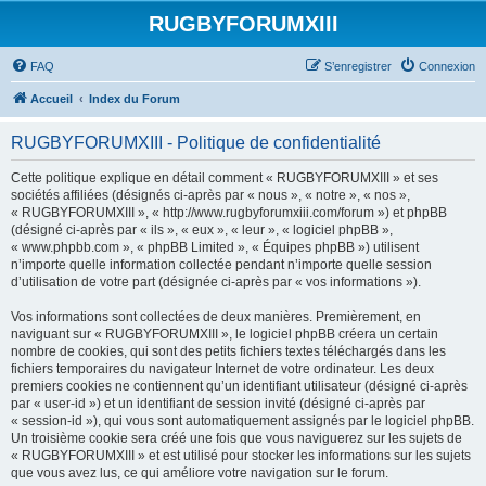
RUGBYFORUMXIII
FAQ
S’enregistrer
Connexion
Accueil
Index du Forum
RUGBYFORUMXIII - Politique de confidentialité
Cette politique explique en détail comment « RUGBYFORUMXIII » et ses
sociétés affiliées (désignés ci-après par « nous », « notre », « nos »,
« RUGBYFORUMXIII », « http://www.rugbyforumxiii.com/forum ») et phpBB
(désigné ci-après par « ils », « eux », « leur », « logiciel phpBB »,
« www.phpbb.com », « phpBB Limited », « Équipes phpBB ») utilisent
n’importe quelle information collectée pendant n’importe quelle session
d’utilisation de votre part (désignée ci-après par « vos informations »).
Vos informations sont collectées de deux manières. Premièrement, en
naviguant sur « RUGBYFORUMXIII », le logiciel phpBB créera un certain
nombre de cookies, qui sont des petits fichiers textes téléchargés dans les
fichiers temporaires du navigateur Internet de votre ordinateur. Les deux
premiers cookies ne contiennent qu’un identifiant utilisateur (désigné ci-après
par « user-id ») et un identifiant de session invité (désigné ci-après par
« session-id »), qui vous sont automatiquement assignés par le logiciel phpBB.
Un troisième cookie sera créé une fois que vous naviguerez sur les sujets de
« RUGBYFORUMXIII » et est utilisé pour stocker les informations sur les sujets
que vous avez lus, ce qui améliore votre navigation sur le forum.